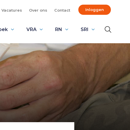
Inloggen
Vacatures
Over ons
Contact
oek
VRA
RN
SRI