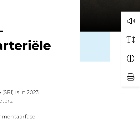
-
rteriële
SRI) is in 2023
eters.
commentaarfase