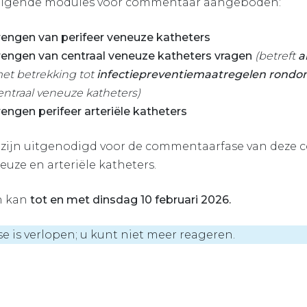
olgende modules voor commentaar aangeboden:
rengen van perifeer veneuze katheters
rengen van centraal veneuze katheters vragen
(betreft
a
et betrekking tot
infectiepreventiemaatregelen rondo
ntraal veneuze katheters)
engen perifeer arteriële katheters
 zijn uitgenodigd voor de commentaarfase van deze c
euze en arteriële katheters.
n kan
tot en met dinsdag 10 februari 2026.
is verlopen; u kunt niet meer reageren.