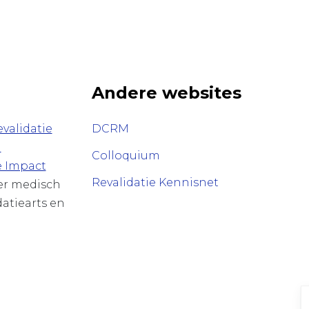
Andere websites
validatie
DCRM
n
Colloquium
e Impact
Revalidatie Kennisnet
ver medisch
datiearts en