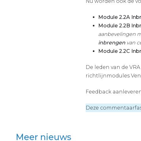
Nu worden ook de v
Module 2.2A Inb
Module 2.2B Inb
aanbevelingen m
inbrengen
van ce
Module 2.2C Inbr
De leden van de VRA
richtlijnmodules Ven
Feedback aanlevere
Deze commentaarfase 
Meer nieuws