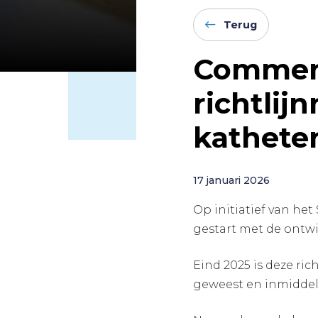
Terug
Comment
richtlij
kathete
17 januari 2026
Op initiatief van he
gestart met de ontwik
Eind 2025 is deze ri
geweest en inmiddels