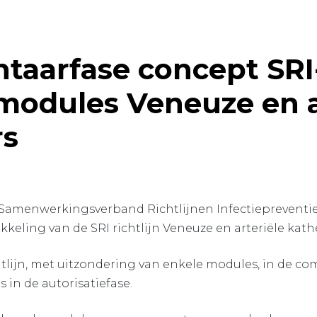
aarfase concept SRI
nmodules Veneuze en a
rs
t Samenwerkingsverband Richtlijnen Infectiepreventie (
keling van de SRI richtlijn Veneuze en arteriële kath
chtlijn, met uitzondering van enkele modules, in de 
 in de autorisatiefase.