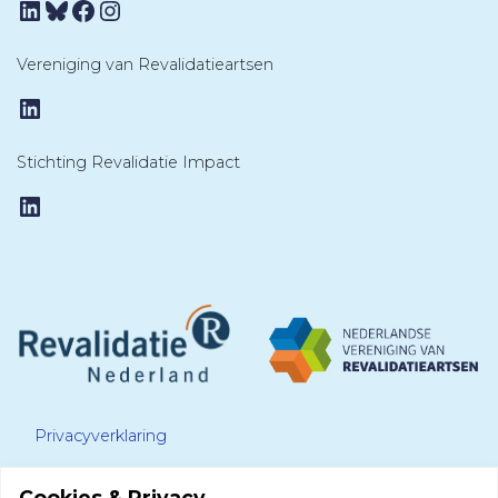
LinkedIn
Bluesky
Facebook
Instagram
Vereniging van Revalidatieartsen
LinkedIn
Stichting Revalidatie Impact
LinkedIn
Privacyverklaring
Cookies & Privacy