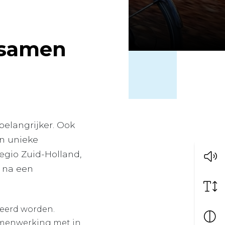
 samen
belangrijker. Ook
en unieke
egio Zuid-Holland,
 na een
eerd worden.
samenwerking met in