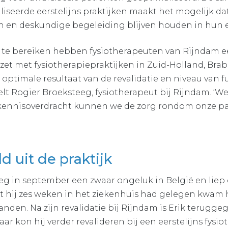
liseerde eerstelijns praktijken maakt het mogelijk 
 en deskundige begeleiding blijven houden in hun 
 te bereiken hebben fysiotherapeuten van Rijndam e
 met fysiotherapiepraktijken in Zuid-Holland, Braba
t optimale resultaat van de revalidatie en niveau van 
elt Rogier Broeksteeg, fysiotherapeut bij Rijndam. ‘We
 kennisoverdracht kunnen we de zorg rondom onze pa
d uit de praktijk
eg in september een zwaar ongeluk in België en liep
t hij zes weken in het ziekenhuis had gelegen kwam h
nden. Na zijn revalidatie bij Rijndam is Erik terugge
r kon hij verder revalideren bij een eerstelijns fysio