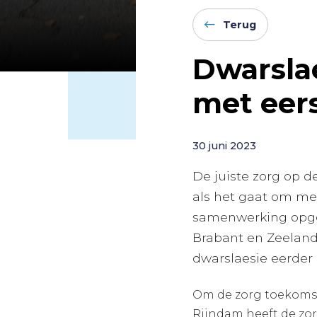
Terug
Dwarsla
met eers
30 juni 2023
De juiste zorg op d
als het gaat om med
samenwerking opgeze
Brabant en Zeeland
dwarslaesie eerder
Om de zorg toekoms
Rijndam heeft de zo