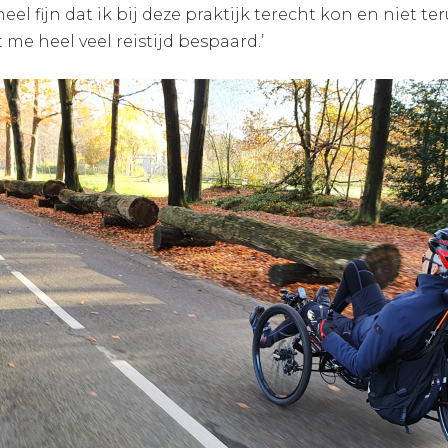
heel fijn dat ik bij deze praktijk terecht kon en niet t
me heel veel reistijd bespaard.’