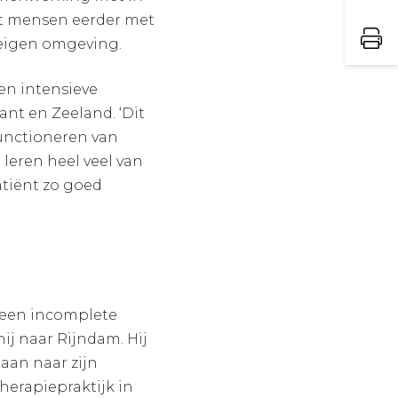
dat mensen eerder met
eigen omgeving.
en intensieve
nt en Zeeland. ‘Dit
functioneren van
 leren heel veel van
tiënt zo goed
 een incomplete
ij naar Rijndam. Hij
gaan naar zijn
therapiepraktijk in