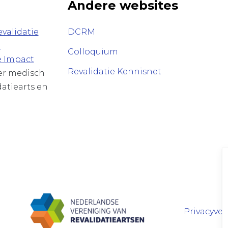
Andere websites
validatie
DCRM
n
Colloquium
e Impact
Revalidatie Kennisnet
ver medisch
datiearts en
Privacyver