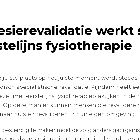
esierevalidatie werkt
telijns fysiotherapie
e juiste plaats op het juiste moment wordt steeds 
isch specialistische revalidatie. Rijndam heeft e
t met eerstelijns fysiotherapiepraktijken in de r
. Op deze manier kunnen mensen die revalideren
 naar huis en revalideren in hun eigen omgeving.
tbestendig te maken moet de zorg anders georganis
rg voor dwarslaesie patiënten geoptimaliseerd. De 