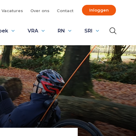
Inloggen
Vacatures
Over ons
Contact
oek
VRA
RN
SRI