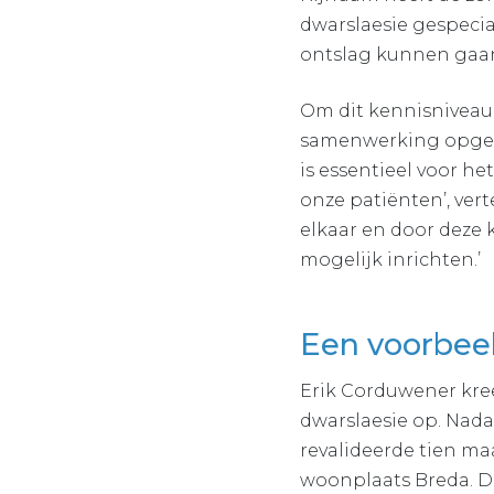
dwarslaesie gespecia
ontslag kunnen gaan
Om dit kennisniveau
samenwerking opgezet
is essentieel voor he
onze patiënten’, vert
elkaar en door deze
mogelijk inrichten.’
Een voorbeel
Erik Corduwener kre
dwarslaesie op. Nada
revalideerde tien maa
woonplaats Breda. Daa