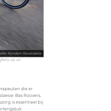
afie: Rijndam Revalidatie
gfiets op uit
erapeuten die er
aesie. Bas Roovers,
org is essentieel bij
erlengstuk