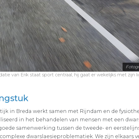
Fotogr
idatie van Erik staat sport centraal, hij gaat er wekelijks met zijn li
engstuk
tijk in Breda werkt samen met Rijndam en de fysioth
liseerd in het behandelen van mensen met een dwarsl
 goede samenwerking tussen de tweede- en eerstelijnsz
complexe dwarslaesieproblematiek. We zijn elkaars v