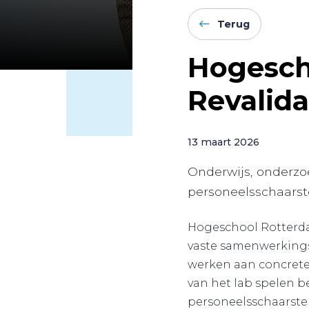
Terug
Hogesch
Revalida
13 maart 2026
Onderwijs, onderzo
personeelsschaarst
Hogeschool Rotter
vaste samenwerkings
werken aan concrete 
van het lab spelen b
personeelsschaarste