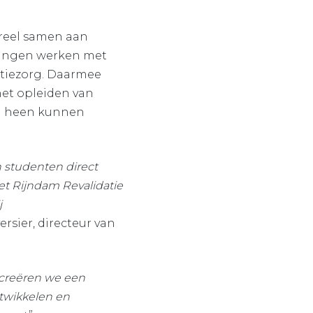
ureel samen aan
idingen werken met
atiezorg. Daarmee
het opleiden van
en heen kunnen
 studenten direct
t Rijndam Revalidatie
j
ersier, directeur van
 creëren we een
twikkelen en