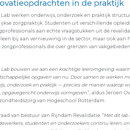
ovatieopdrachten in de praktijk
 Lab werken onderwijs, onderzoek en praktijk struct
lijkse zorgpraktijk. Studenten uit verschillende ople
professionals aan echte vraagstukken uit de revalid
alleen bij aan vernieuwing in de sector, maar ook aan 
zorgprofessionals die over grenzen van vakgebied
e Lab bouwen we aan een krachtige leeromgeving waarin
tschappelijke opgaven van nu. Door samen te werken me
s, onderzoek en praktijk — precies de manier waarop wi
d, opgavegericht onderwijs vormgeven.
”, aldus Jeroen Ov
Gezondheidszorg van Hogeschool Rotterdam.
e raad van bestuur van Rijndam Revalidatie: “
Met dit lab
werkers, studenten en onderzoekers continu leren, on