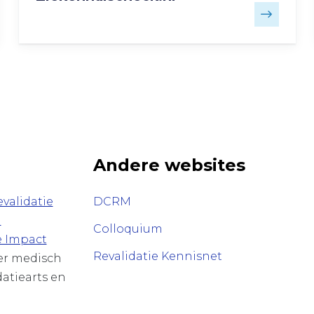
Andere websites
validatie
DCRM
n
Colloquium
e Impact
Revalidatie Kennisnet
ver medisch
datiearts en