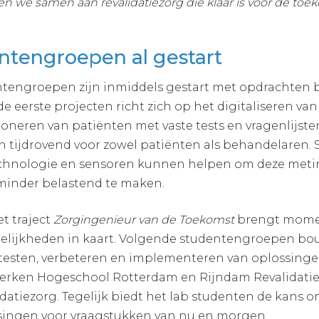
 we samen aan revalidatiezorg die klaar is voor de toek
ntengroepen al gestart
entengroepen zijn inmiddels gestart met opdrachten
de eerste projecten richt zich op het digitaliseren van
oneren van patiënten met vaste tests en vragenlijste
n tijdrovend voor zowel patiënten als behandelaren.
hnologie en sensoren kunnen helpen om deze meting
inder belastend te maken.
t traject
Zorgingenieur van de Toekomst
brengt mome
lijkheden in kaart. Volgende studentengroepen bo
testen, verbeteren en implementeren van oplossinge
erken Hogeschool Rotterdam en Rijndam Revalidati
idatiezorg. Tegelijk biedt het lab studenten de kans o
singen voor vraagstukken van nu en morgen.