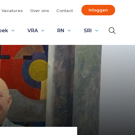
Inloggen
Vacatures
Over ons
Contact
oek
VRA
RN
SRI