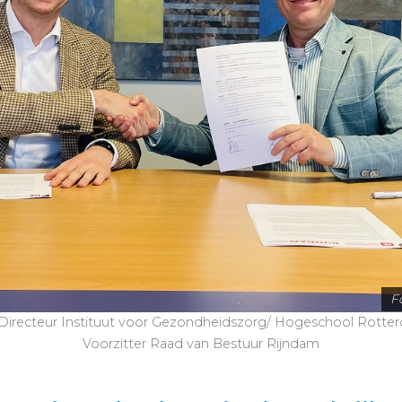
Fo
– Directeur Instituut voor Gezondheidszorg/ Hogeschool Rotterd
Voorzitter Raad van Bestuur Rijndam