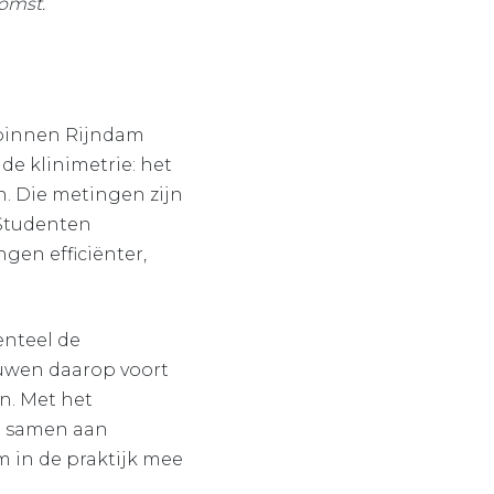
omst.
”
 binnen Rijndam
 de klinimetrie: het
n. Die metingen zijn
 Studenten
en efficiënter,
nteel de
uwen daarop voort
n. Met het
e samen aan
m in de praktijk mee