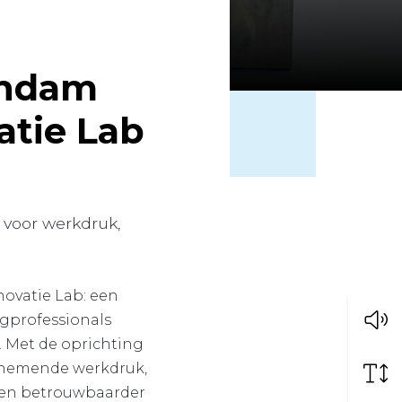
jndam
atie Lab
 voor werkdruk,
ovatie Lab: een
gprofessionals
. Met de oprichting
oenemende werkdruk,
 en betrouwbaarder