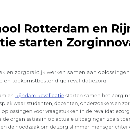
ool Rotterdam en Ri
tie starten Zorginnov
ek en zorgpraktijk werken samen aan oplossingen
e en toekomstbestendige revalidatiezorg
dam en
Rijndam Revalidatie
starten samen het Zorginn
plek waar studenten, docenten, onderzoekers en zor
oplossingen voor vraagstukken in de revalidatiezorg
eide organisaties in op actuele uitdagingen zoals t
 en de noodzaak om de zorg slimmer, mensgerichter