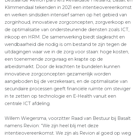
Bestaande Revion partners Revalidatie Friesland, Basalt en
Klimmendaal tekenden in 2021 een intentieovereenkomst
en werken sindsdien intensief samen op het gebied van
zorginhoud, innovatieve zorgconcepten, zorgverkoop en
de optimalisatie van ondersteunende diensten zoals ICT,
inkoop en HRM. De samenwerking biedt slagkracht en
wendbaarheid die nodig is om bestand te zijn tegen de
uitdagingen waar we in de zorg voor staan: hoge kosten,
een toenemende zorgvraag en krapte op de
arbeidsmarkt. Door de krachten te bundelen kunnen
innovatieve zorgconcepten gezamenlijk worden
aangeboden bij de verzekeraars, en de optimalisatie van
secundaire processen geeft financiële ruimte om steviger
in te zetten op technologie en E-Health vanuit een
centrale ICT afdeling.
Willem Wiegersma, voorzitter Raad van Bestuur bij Basalt
namens Revion: “We zijn heel blij met deze
intentieovereenkomst. We zijn als Revion al goed op weg