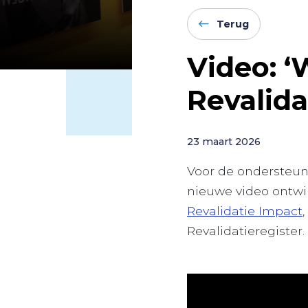
Terug
Video: ‘
Revalida
23 maart 2026
Voor de ondersteuni
nieuwe video ontwi
Revalidatie Impact
Revalidatieregister.