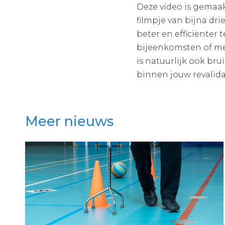
Deze video is gemaak
filmpje van bijna dri
beter en efficiënter
bijeenkomsten of me
is natuurlijk ook bru
binnen jouw revalidat
Meer nieuws