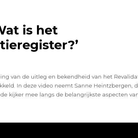
Wat is het
tieregister?’
ng van de uitleg en bekendheid van het Revalidati
kkeld. In deze video neemt Sanne Heintzbergen, d
, de kijker mee langs de belangrijkste aspecten va