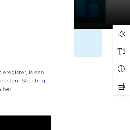
eregister, is een
irecteur
Stichting
n het