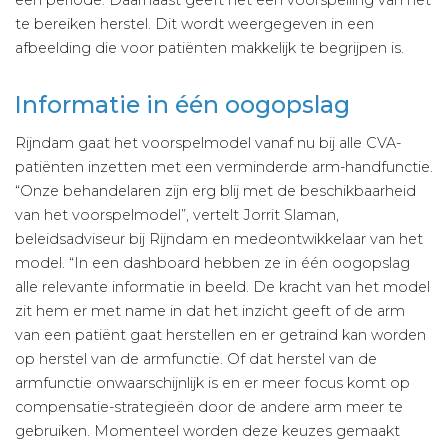
een periode. Daarnaast geeft het een voorspelling van het
te bereiken herstel. Dit wordt weergegeven in een
afbeelding die voor patiënten makkelijk te begrijpen is.
Informatie in één oogopslag
Rijndam gaat het voorspelmodel vanaf nu bij alle CVA-
patiënten inzetten met een verminderde arm-handfunctie.
“Onze behandelaren zijn erg blij met de beschikbaarheid
van het voorspelmodel”, vertelt Jorrit Slaman,
beleidsadviseur bij Rijndam en medeontwikkelaar van het
model. “In een dashboard hebben ze in één oogopslag
alle relevante informatie in beeld. De kracht van het model
zit hem er met name in dat het inzicht geeft of de arm
van een patiënt gaat herstellen en er getraind kan worden
op herstel van de armfunctie. Of dat herstel van de
armfunctie onwaarschijnlijk is en er meer focus komt op
compensatie-strategieën door de andere arm meer te
gebruiken. Momenteel worden deze keuzes gemaakt