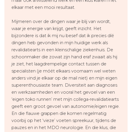
maar ook afwisselend werk en een klus klaren met
elkaar met een mooi resultaat.
Mijmeren over de dingen waar je blij van wordt,
waar je energie van krijgt, geeft inzicht. Het
bijzondere is dat ik mij nu besef dat ik precies díé
dingen heb gevonden in mijn huidige werk als
revalidatiearts in een kleinschalige ziekenhuis. De
schoonmaker die zowat zijn hand eraf zwaait als hij
je ziet, het laagdrempelige contact tussen de
specialisten (je móét elkaars voornaam wel weten
anders vind je elkaar op de mail niet) en mijn eigen
superenthousiaste team. Diversiteit aan diagnoses
en werkzaamheden en vooral het gevoel van een
‘eigen toko runnen’ met mijn collega-revalidatiearts
geeft een groot gevoel van autonomie/eigen regie.
En die flauwe grappen die komen regelmatig
voorbij op het ‘vieze’ voeten spreekuur, tijdens de
pauzes en in het MDO neurologie. En die klus, die