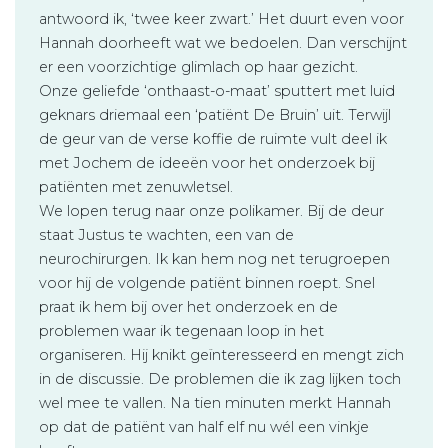
antwoord ik, ‘twee keer zwart.’ Het duurt even voor
Hannah doorheeft wat we bedoelen. Dan verschijnt
er een voorzichtige glimlach op haar gezicht.
Onze geliefde ‘onthaast-o-maat’ sputtert met luid
geknars driemaal een ‘patiënt De Bruin’ uit. Terwijl
de geur van de verse koffie de ruimte vult deel ik
met Jochem de ideeën voor het onderzoek bij
patiënten met zenuwletsel.
We lopen terug naar onze polikamer. Bij de deur
staat Justus te wachten, een van de
neurochirurgen. Ik kan hem nog net terugroepen
voor hij de volgende patiënt binnen roept. Snel
praat ik hem bij over het onderzoek en de
problemen waar ik tegenaan loop in het
organiseren. Hij knikt geïnteresseerd en mengt zich
in de discussie. De problemen die ik zag lijken toch
wel mee te vallen. Na tien minuten merkt Hannah
op dat de patiënt van half elf nu wél een vinkje