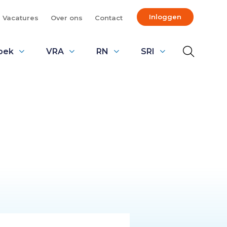
Inloggen
Vacatures
Over ons
Contact
oek
VRA
RN
SRI