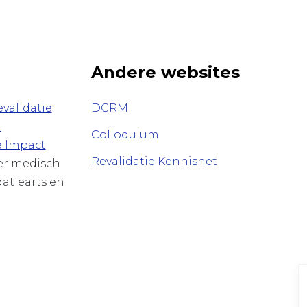
Andere websites
validatie
DCRM
n
Colloquium
e Impact
Revalidatie Kennisnet
ver medisch
datiearts en