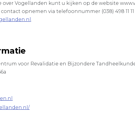
 over Vogellanden kunt u kijken op de website www.v
 contact opnemen via telefoonnummer (038) 498 11 11 
gellanden.nl
.
rmatie
entrum voor Revalidatie en Bijzondere Tandheelkund
66a
en.nl
ellanden.nl/