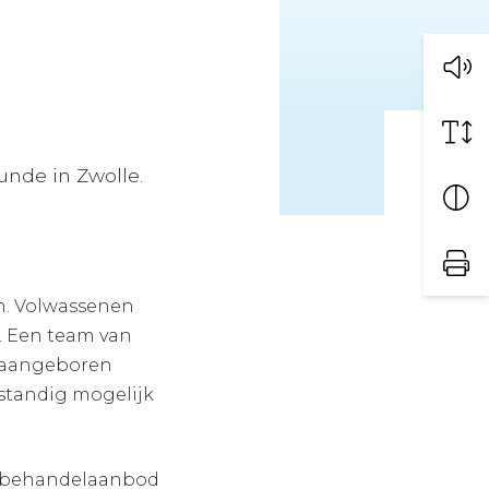
unde in Zwolle.
en. Volwassenen
e. Een team van
en aangeboren
fstandig mogelijk
ch behandelaanbod