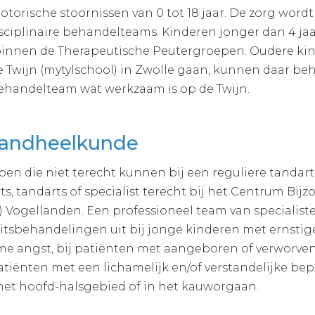
torische stoornissen van 0 tot 18 jaar. De zorg wordt
isciplinaire behandelteams. Kinderen jonger dan 4 ja
nnen de Therapeutische Peutergroepen. Oudere kin
 Twijn (mytylschool) in Zwolle gaan, kunnen daar b
behandelteam wat werkzaam is op de Twijn.
Tandheelkunde
en die niet terecht kunnen bij een reguliere tandar
ts, tandarts of specialist terecht bij het Centrum Bij
 Vogellanden. Een professioneel team van specialist
sbehandelingen uit bij jonge kinderen met ernstige
me angst, bij patiënten met aangeboren of verworv
tiënten met een lichamelijk en/of verstandelijke bep
het hoofd-halsgebied of in het kauworgaan.