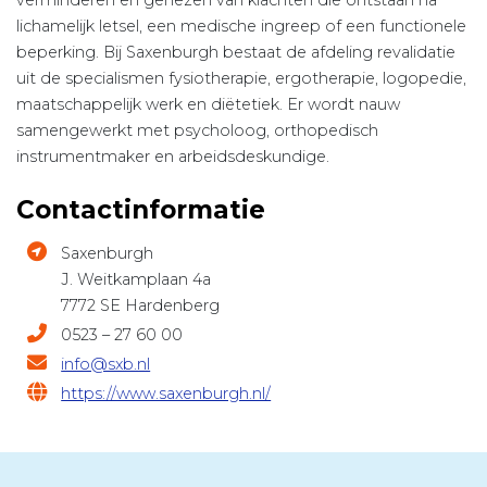
verminderen en genezen van klachten die ontstaan na
lichamelijk letsel, een medische ingreep of een functionele
beperking. Bij Saxenburgh bestaat de afdeling revalidatie
uit de specialismen fysiotherapie, ergotherapie, logopedie,
maatschappelijk werk en diëtetiek. Er wordt nauw
samengewerkt met psycholoog, orthopedisch
instrumentmaker en arbeidsdeskundige.
Contactinformatie
Saxenburgh
J. Weitkamplaan 4a
7772 SE Hardenberg
0523 – 27 60 00
info@sxb.nl
https://www.saxenburgh.nl/