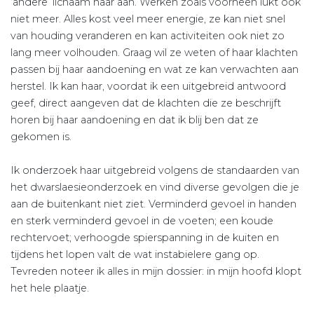
‘andere’ lichaam haar aan. Werken zoals voorheen lukt ook
niet meer. Alles kost veel meer energie, ze kan niet snel
van houding veranderen en kan activiteiten ook niet zo
lang meer volhouden. Graag wil ze weten of haar klachten
passen bij haar aandoening en wat ze kan verwachten aan
herstel. Ik kan haar, voordat ik een uitgebreid antwoord
geef, direct aangeven dat de klachten die ze beschrijft
horen bij haar aandoening en dat ik blij ben dat ze
gekomen is.
Ik onderzoek haar uitgebreid volgens de standaarden van
het dwarslaesieonderzoek en vind diverse gevolgen die je
aan de buitenkant niet ziet. Verminderd gevoel in handen
en sterk verminderd gevoel in de voeten; een koude
rechtervoet; verhoogde spierspanning in de kuiten en
tijdens het lopen valt de wat instabielere gang op.
Tevreden noteer ik alles in mijn dossier: in mijn hoofd klopt
het hele plaatje.