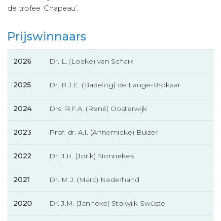
de trofee ‘Chapeau’.
Prijswinnaars
2026
Dr. L. (Loeke) van Schaik
2025
Dr. B.J.E. (Badelog) de Lange-Brokaar
2024
Drs. R.F.A. (René) Oosterwijk
2023
Prof. dr. A.I. (Annemieke) Buizer
2022
Dr. J.H. (Jorik) Nonnekes
2021
Dr. M.J. (Marc) Nederhand
2020
Dr. J.M. (Janneke) Stolwijk-Swüste