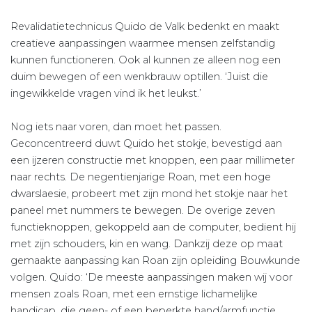
Revalidatietechnicus Quido de Valk bedenkt en maakt
creatieve aanpassingen waarmee mensen zelfstandig
kunnen functioneren. Ook al kunnen ze alleen nog een
duim bewegen of een wenkbrauw optillen. ‘Juist die
ingewikkelde vragen vind ik het leukst.’
Nog iets naar voren, dan moet het passen.
Geconcentreerd duwt Quido het stokje, bevestigd aan
een ijzeren constructie met knoppen, een paar millimeter
naar rechts. De negentienjarige Roan, met een hoge
dwarslaesie, probeert met zijn mond het stokje naar het
paneel met nummers te bewegen. De overige zeven
functieknoppen, gekoppeld aan de computer, bedient hij
met zijn schouders, kin en wang. Dankzij deze op maat
gemaakte aanpassing kan Roan zijn opleiding Bouwkunde
volgen. Quido: ‘De meeste aanpassingen maken wij voor
mensen zoals Roan, met een ernstige lichamelijke
handicap, die geen- of een beperkte hand/armfunctie