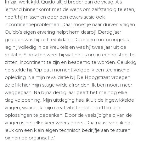
In zijn werk kijkt Quido altijd breder dan de vraag. Als
iemand binnenkomt met de wens om zelfstandig te eten,
heeft hij misschien door een dwarslaesie ook
incontinentieproblemen. Daar moet je naar durven vragen.
Quido’s eigen ervaring helpt hem daarbij. Dertig jaar
geleden was hij zelf revalidant. Door een motorongeluk
lag hij volledig in de kreukels en was hij twee jaar uit de
roulatie. Sindsdien weet hij wat het is om in een rolstoel te
zitten, incontinent te zijn en beademd te worden. Gelukkig
herstelde hij. ‘Op dat moment volgde ik een technische
opleiding. Na mijn revalidatie bij De Hoogstraat vroegen
ze of ik hier mijn stage wilde afronden. Ik ben nooit meer
weggegaan. Na bijna dertig jaar geeft het me nog elke
dag voldoening. Mijn uitdaging haal ik uit de ingewikkelde
vragen, waarbij ik mijn creativiteit moet inzetten om
oplossingen te bedenken. Door de veelzijdigheid van de
vragen is het elke keer weer anders. Daarnaast vind ik het
leuk om een klein eigen technisch bedrijfje aan te sturen
binnen de organisatie.’