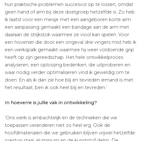
hun praktische problemen succesvol op te lossen, omdat
geen hand of arm bij deze doelgroep hetzelfde is. Zo heb
ik laatst voor een meisje met een aangeboren korte arm
een aanpassing gemaakt een bandage aan de arm met
daaraan de strijkstok waarmee ze viool kan spelen. Voor
een hovenier die door een ongeval drie vingers mist heb ik
een werkspalk gemaakt waarmee hij weer voldoende grip
heeft op zijn gereedschap. Het hele ontwikkelproces
analyseren, een oplossing bedenken, die uitproberen en
waar nodig verder optimaliseren vind ik geweldig om te
doen. En als ik dan zie hoe blij en tevreden iemand is met
het resultaat, ben ik ook heel blij en tevreden.’
In hoeverre is jullie vak in ontwikkeling?
‘Ons werk is ambachtelijk en de technieken die we
toepassen veranderen niet zo heel erg. Ook de
hoofdmaterialen die we gebruiken blijven vrijwel hetzelfde:
roestvrij staal, aluminium en de kunststof delrin. De