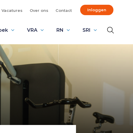
Inloggen
Vacatures
Over ons
Contact
oek
VRA
RN
SRI