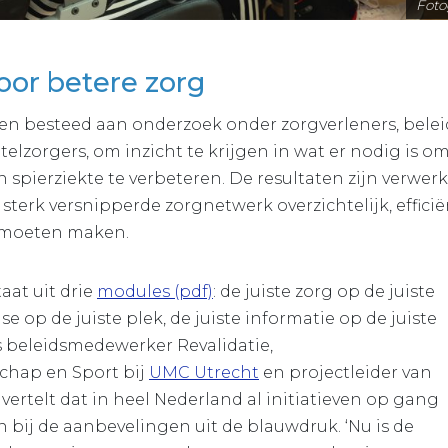
Foto
oor betere zorg
en besteed aan onderzoek onder zorgverleners, belei
lzorgers, om inzicht te krijgen in wat er nodig is om
spierziekte te verbeteren. De resultaten zijn verwerk
 sterk versnipperde zorgnetwerk overzichtelijk, effici
 moeten maken.
aat uit drie
modules (pdf)
: de juiste zorg op de juiste
ise op de juiste plek, de juiste informatie op de juiste
is beleidsmedewerker Revalidatie,
chap en Sport bij
UMC Utrecht
en projectleider van
vertelt dat in heel Nederland al initiatieven op gang
 bij de aanbevelingen uit de blauwdruk. ‘Nu is de