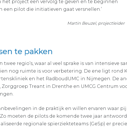
 het project een vervolg te geven en te beginnen
 een pilot die initiatieven gaat versnellen.’
Martin Beuzel, projectleider
sen te pakken
in twee regio’s, waar al veel sprake is van intensieve
en nog ruimte is voor verbetering. De ene ligt rond
rtenskliniek en het RadboudUMC in Nijmegen. De an
nd, Zorggroep Treant in Drenthe en UMCG Centrum voo
ingen.
nbevelingen in de praktijk en willen ervaren waar p
it. Zo moeten de pilots de komende twee jaar antwoor
liseerde regionale spierziekteteams (GeSp) er precie