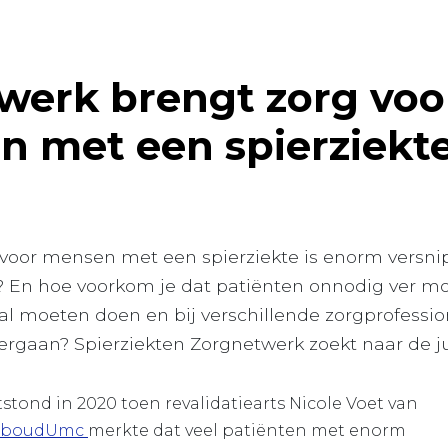
werk brengt zorg voo
n met een spierziekt
voor mensen met een spierziekte is enorm versni
? En hoe voorkom je dat patiënten onnodig ver mo
l moeten doen en bij verschillende zorgprofessio
rgaan? Spierziekten Zorgnetwerk zoekt naar de j
stond in 2020 toen revalidatiearts Nicole Voet van
dboudUmc
merkte dat veel patiënten met enorm