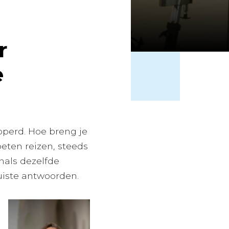
r
e
pperd. Hoe breng je
eten reizen, steeds
nals dezelfde
uiste antwoorden.