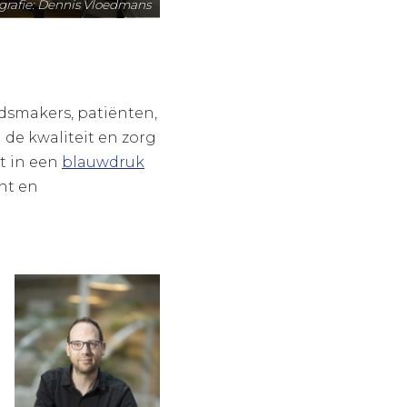
grafie: Dennis Vloedmans
dsmakers, patiënten,
 de kwaliteit en zorg
t in een
blauwdruk
ënt en