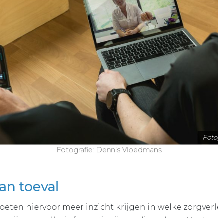
Foto
Fotografie: Dennis Vloedmans
an toeval
eten hiervoor meer inzicht krijgen in welke zorgverl