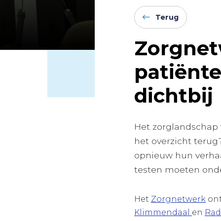
Terug
Zorgnet
patiënte
dichtbij
Het zorglandschap 
het overzicht terug
opnieuw hun verhaa
testen moeten onde
Het
Zorgnetwerk
ont
Klimmendaal
en
Ra