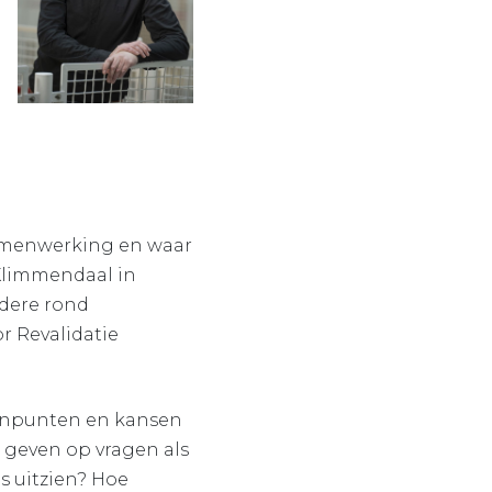
 samenwerking en waar
 Klimmendaal in
dere rond
r Revalidatie
ijnpunten en kansen
d geven op vragen als
s uitzien? Hoe