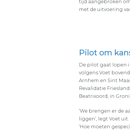
tijd aangebroken om
met de uitvoering van
Pilot om kan
De pilot gaat lopen 
volgens Voet bovendi
Arnhem en Sint Maa
Revalidatie Friesla
Beatrixoord, in Gron
‘We brengen er de aa
liggen’, legt Voet u
‘Hoe moeten gespecia