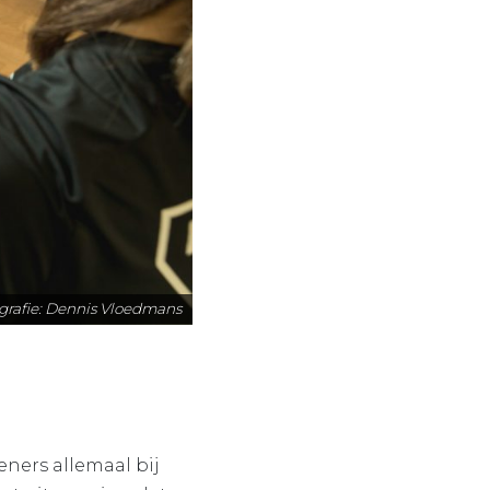
grafie: Dennis Vloedmans
eners allemaal bij