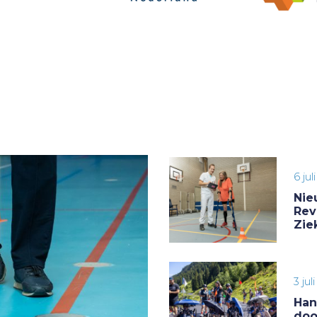
6 jul
Nie
Rev
Zie
3 jul
Han
doo