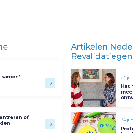
ne
Artikelen Neder
Revalidatiege
n samen’
24 ju
Het 
meer
ontw
entreren of
24 ju
nden
Prof