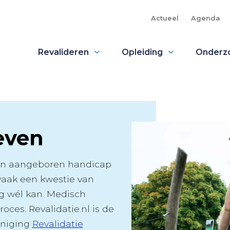
Actueel
Agenda
Revalideren
Opleiding
Onderz
even
een aangeboren handicap
vaak een kwestie van
og wél kan. Medisch
roces. Revalidatie.nl is de
eniging
Revalidatie