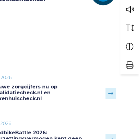
i 2026
uwe zorgcijfers nu op
alidatiecheck.nl en
kenhuischeck.nl
i 2026
dbikeBattle 2026:
rzettingsvermogen kent geen