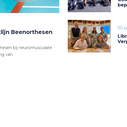
bep
30 j
lijn Beenorthesen
Lib
Ver
thesen bij neuromusculaire
ing van…