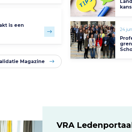
Land
kans
akt is een
24 ju
Prof
gren
Scho
alidatie Magazine
VRA Ledenportaa