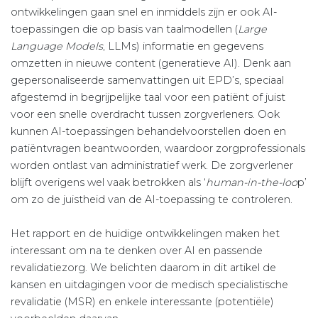
ontwikkelingen gaan snel en inmiddels zijn er ook AI-
toepassingen die op basis van taalmodellen (
Large
Language Models
, LLMs) informatie en gegevens
omzetten in nieuwe content (generatieve AI). Denk aan
gepersonaliseerde samenvattingen uit EPD’s, speciaal
afgestemd in begrijpelijke taal voor een patiënt of juist
voor een snelle overdracht tussen zorgverleners. Ook
kunnen AI-toepassingen behandelvoorstellen doen en
patiëntvragen beantwoorden, waardoor zorgprofessionals
worden ontlast van administratief werk. De zorgverlener
blijft overigens wel vaak betrokken als ‘
human-in-the-loo
p’
om zo de juistheid van de AI-toepassing te controleren.
Het rapport en de huidige ontwikkelingen maken het
interessant om na te denken over AI en passende
revalidatiezorg. We belichten daarom in dit artikel de
kansen en uitdagingen voor de medisch specialistische
revalidatie (MSR) en enkele interessante (potentiële)