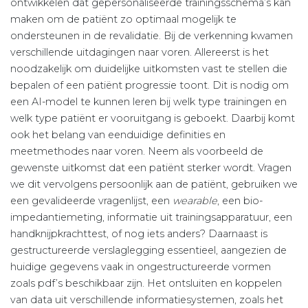
ontwikkelen dat gepersonaliseerde trainingsschema’s kan
maken om de patiënt zo optimaal mogelijk te
ondersteunen in de revalidatie. Bij de verkenning kwamen
verschillende uitdagingen naar voren. Allereerst is het
noodzakelijk om duidelijke uitkomsten vast te stellen die
bepalen of een patiënt progressie toont. Dit is nodig om
een AI-model te kunnen leren bij welk type trainingen en
welk type patiënt er vooruitgang is geboekt. Daarbij komt
ook het belang van eenduidige definities en
meetmethodes naar voren. Neem als voorbeeld de
gewenste uitkomst dat een patiënt sterker wordt. Vragen
we dit vervolgens persoonlijk aan de patiënt, gebruiken we
een gevalideerde vragenlijst, een
wearable
, een bio-
impedantiemeting, informatie uit trainingsapparatuur, een
handknijpkrachttest, of nog iets anders? Daarnaast is
gestructureerde verslaglegging essentieel, aangezien de
huidige gegevens vaak in ongestructureerde vormen
zoals pdf’s beschikbaar zijn. Het ontsluiten en koppelen
van data uit verschillende informatiesystemen, zoals het