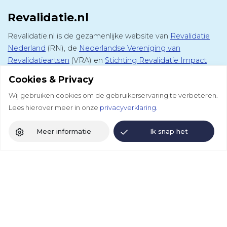
Revalidatie.nl
Revalidatie.nl is de gezamenlijke website van
Revalidatie
Nederland
(RN), de
Nederlandse Vereniging van
Revalidatieartsen
(VRA) en
Stichting Revalidatie Impact
(SRI). Op deze website vind je alle informatie over
Cookies & Privacy
medisch specialistische revalidatie, het vak van de
Wij gebruiken cookies om de gebruikerservaring te verbeteren.
revalidatiearts en de revalidatiesector.
Lees hierover meer in onze
privacyverklaring.
Andere websites
Meer informatie
Ik snap het
DCRM
Colloquium
Revalidatie Kennisnet
Volg ons
Revalidatie Nederland