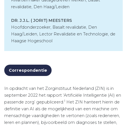
Kwartiermaker datagedreven werken, Basalt
revalidatie, Den Haag/Leiden
DR. J.J.L. ( JORIT) MEESTERS
Hoofdonderzoeker, Basalt revalidatie, Den
Haag/Leiden, Lector Revalidatie en Technologie, de
Haagse Hogeschool
Correspondentie
In opdracht van het Zorginstituut Nederland (ZIN) is in
september 2022 het rapport ‘Artificiële Intelligentie (AI) en
1
passende zorg’ gepubliceerd.
Het ZIN hanteert hierin de
definitie van AI als de mogelijkheid van een machine om
mensachtige vaardigheden te vertonen (zoals redeneren,
leren en plannen), bijvoorbeeld om diagnoses te stellen,