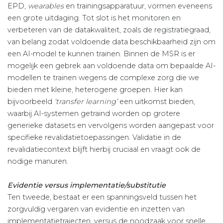
EPD,
wearables
en trainingsapparatuur, vormen eveneens
een grote uitdaging. Tot slot is het monitoren en
verbeteren van de datakwaliteit, zoals de registratiegraad,
van belang zodat voldoende data beschikbaarheid zijn om
een AI-model te kunnen trainen. Binnen de MSR is er
mogelijk een gebrek aan voldoende data om bepaalde AI-
modellen te trainen wegens de complexe zorg die we
bieden met kleine, heterogene groepen. Hier kan
bijvoorbeeld
‘transfer learning’
een uitkomst bieden,
waarbij AI-systemen getraind worden op grotere
generieke datasets en vervolgens worden aangepast voor
specifieke revalidatietoepassingen. Validatie in de
revalidatiecontext blijft hierbij cruciaal en vraagt ook de
nodige manuren.
Evidentie versus implementatie/substitutie
Ten tweede, bestaat er een spanningsveld tussen het
zorgvuldig vergaren van evidentie en inzetten van
implementatietrajecten, versus de noodzaak voor snelle