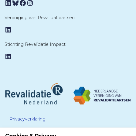
LinkedIn
Bluesky
Facebook
Instagram
Vereniging van Revalidatieartsen
LinkedIn
Stichting Revalidatie Impact
LinkedIn
Privacyverklaring
Cookies & Privacy