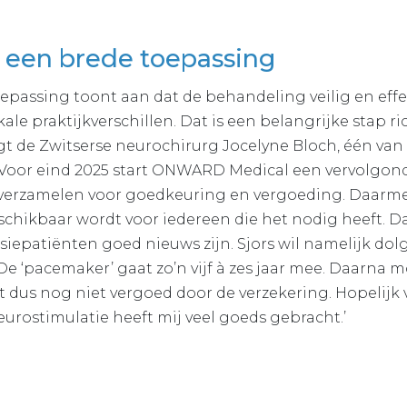
 een brede toepassing
epassing toont aan dat de behandeling veilig en effect
ale praktijkverschillen. Dat is een belangrijke stap r
gt de Zwitserse neurochirurg Jocelyne Bloch, één van
Voor eind 2025 start ONWARD Medical een vervolgo
 verzamelen voor goedkeuring en vergoeding. Daarme
schikbaar wordt voor iedereen die het nodig heeft. Da
siepatiënten goed nieuws zijn. Sjors wil namelijk d
De ‘pacemaker’ gaat zo’n vijf à zes jaar mee. Daarna 
 dus nog niet vergoed door de verzekering. Hopelijk 
urostimulatie heeft mij veel goeds gebracht.’