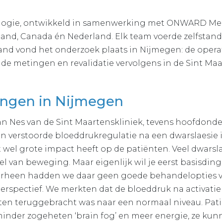
ogie, ontwikkeld in samenwerking met ONWARD Medica
land, Canada én Nederland. Elk team voerde zelfstand
land vond het onderzoek plaats in Nijmegen: de operat
 metingen en revalidatie vervolgens in de Sint Maar
ingen in Nijmegen
 van Nes van de Sint Maartenskliniek, tevens hoofdond
en verstoorde bloeddrukregulatie na een dwarslaesie 
t wel grote impact heeft op de patiënten. Veel dwar
tel van beweging. Maar eigenlijk wil je eerst basisdin
rheen hadden we daar geen goede behandelopties vo
perspectief. We merkten dat de bloeddruk na activati
en teruggebracht was naar een normaal niveau. Pati
inder zogeheten ‘brain fog’ en meer energie, ze kun