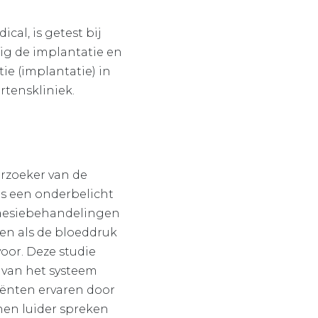
l, is getest bij
ig de implantatie en
ie (implantatie) in
tenskliniek.
erzoeker van de
is een onderbelicht
slaesiebehandelingen
gen als de bloeddruk
or. Deze studie
e van het systeem
ënten ervaren door
nen luider spreken