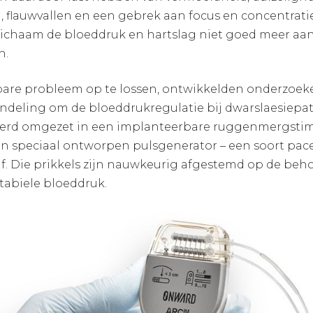
, flauwvallen en een gebrek aan focus en concentrati
 lichaam de bloeddruk en hartslag niet goed meer a
n.
bare probleem op te lossen, ontwikkelden onderzoeke
deling om de bloeddrukregulatie bij dwarslaesiepati
rd omgezet in een implanteerbare ruggenmergstimu
n speciaal ontworpen pulsgenerator – een soort pac
 af. Die prikkels zijn nauwkeurig afgestemd op de beh
tabiele bloeddruk.