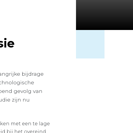
sie
ngrijke bijdrage
chnologische
jpend gevolg van
udie zijn nu
ken met een te lage
d bij het overeind