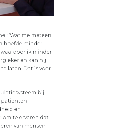
snel: ‘Wat me meteen
aam hoefde minder
, waardoor ik minder
ergieker en kan hij
e laten. Dat is voor
latiesysteem bij
e patiënten
dheid en
r om te ervaren dat
eteren van mensen