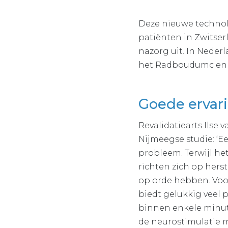
Deze nieuwe technol
patiënten in Zwitser
nazorg uit. In Neder
het Radboudumc en de
Goede ervar
Revalidatiearts Ilse
Nijmeegse studie: ‘E
probleem. Terwijl he
richten zich op hers
op orde hebben. Voo
biedt gelukkig veel 
binnen enkele minut
de neurostimulatie m