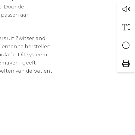
e. Door de
anpassen aan
rs uit Zwitserland
ënten te herstellen.
latie. Dit systeem
emaker – geeft
oeften van de patiënt