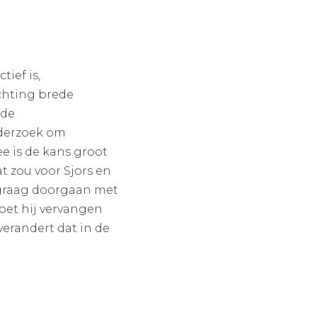
ief is,
ichting brede
 de
nderzoek om
e is de kans groot
t zou voor Sjors en
olgraag doorgaan met
moet hij vervangen
verandert dat in de