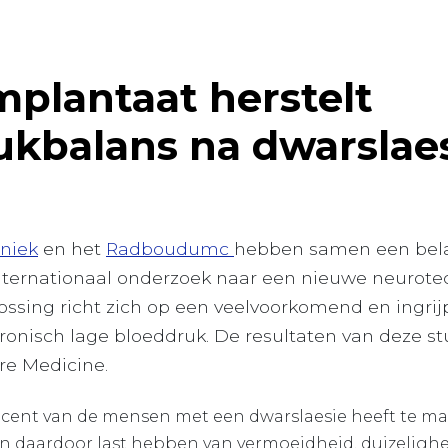
plantaat herstelt
ukbalans na dwarslae
iniek
en het
Radboudumc
hebben samen een bela
nternationaal onderzoek naar een nieuwe neurote
ossing richt zich op een veelvoorkomend en ingri
ronisch lage bloeddruk. De resultaten van deze st
re Medicine.
ocent van de mensen met een dwarslaesie heeft te ma
n daardoor last hebben van vermoeidheid, duizelighei