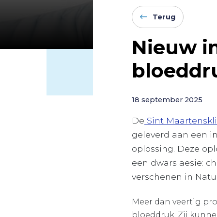
Terug
Nieuw im
bloeddr
18 september 2025
De
Sint Maartenskl
geleverd aan een i
oplossing. Deze opl
een dwarslaesie: ch
verschenen in Natu
Meer dan veertig pr
bloeddruk. Zij kunne