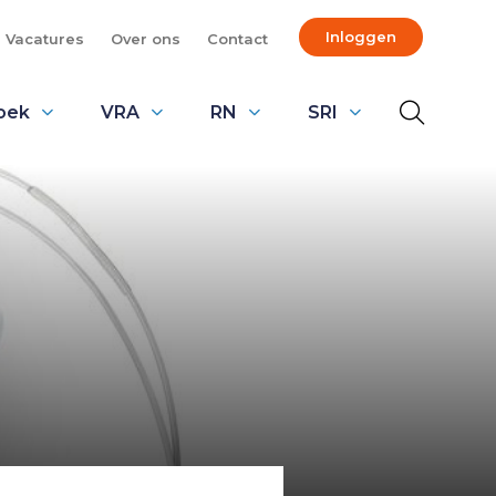
Inloggen
Vacatures
Over ons
Contact
oek
VRA
RN
SRI