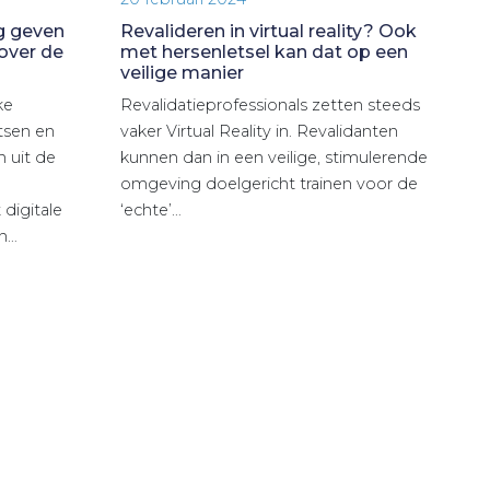
g geven
Revalideren in virtual reality? Ook
 over de
met hersenletsel kan dat op een
veilige manier
ke
Revalidatieprofessionals zetten steeds
rtsen en
vaker Virtual Reality in. Revalidanten
 uit de
kunnen dan in een veilige, stimulerende
omgeving doelgericht trainen voor de
digitale
‘echte’…
n…