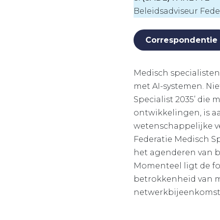
Beleidsadviseur Fede
Correspondentie
Medisch specialiste
met AI-systemen. Niet
Specialist 2035’ die 
ontwikkelingen, is a
wetenschappelijke v
Federatie Medisch Spe
het agenderen van be
Momenteel ligt de fo
betrokkenheid van me
netwerkbijeenkomst