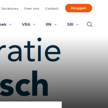
Inloggen
Vacatures
Over ons
Contact
oek
VRA
RN
SRI