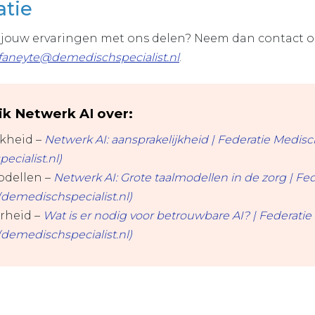
atie
f jouw ervaringen met ons delen? Neem dan contact o
.faneyte@demedischspecialist.nl
.
ik Netwerk AI over:
jkheid –
Netwerk AI: aansprakelijkheid | Federatie Medisc
cialist.nl)
odellen –
Netwerk AI: Grote taalmodellen in de zorg | Fe
(demedischspecialist.nl)
rheid –
Wat is er nodig voor betrouwbare AI? | Federati
(demedischspecialist.nl)