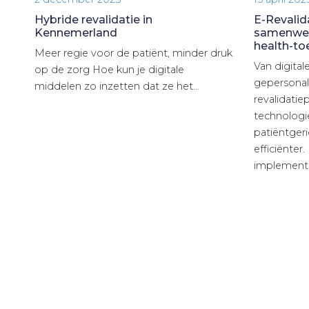
Hybride revalidatie in
E-Revalid
Kennemerland
samenwerk
health-t
Meer regie voor de patiënt, minder druk
Van digital
op de zorg Hoe kun je digitale
gepersonal
middelen zo inzetten dat ze het…
revalidatie
technologi
patiëntgeri
efficiënte
implementa