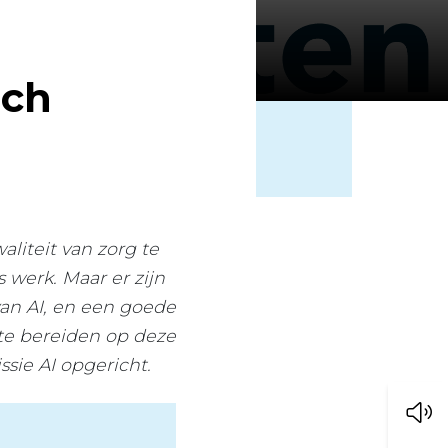
sch
liteit van zorg te
 werk. Maar er zijn
van AI, en een goede
 te bereiden op deze
sie AI opgericht.