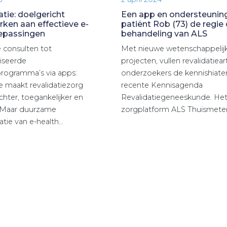
atie: doelgericht
Een app en ondersteunin
en aan effectieve e-
patiënt Rob (73) de regie
oepassingen
behandeling van ALS
e consulten tot
Met nieuwe wetenschappelij
iseerde
projecten, vullen revalidatiea
programma’s via apps:
onderzoekers de kennishiaten
e maakt revalidatiezorg
recente Kennisagenda
chter, toegankelijker en
Revalidatiegeneeskunde. Het 
r. Maar duurzame
zorgplatform ALS Thuismete
tie van e-health…