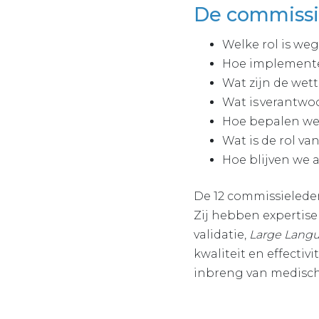
De commissie
Welke rol is weg
Hoe implementer
Wat zijn de we
Wat is verantwoo
Hoe bepalen we 
Wat is de rol va
Hoe blijven we 
De 12 commissielede
Zij hebben expertise
validatie,
Large Lang
kwaliteit en effectiv
inbreng van medisch 