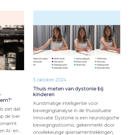
3 oktober 2024
Thuis meten van dystonie bij
e
kinderen
eem?’
Kunstmatige intelligentie voor
s ziet dat
bewegingsanalyse in de thuissituatie
p de loer
Innovatie Dystonie is een neurologische
r omarmt
bewegingsstoornis, gekenmerkt door
en AI- en…
onwillekeurige spiersamentrekkingen,