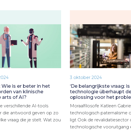
2024
3 oktober 2024
 Wie is er beter in het
‘De belangrijkste vraag: is
den van klinische
technologie überhaupt d
 arts of AI?
oplossing voor het probl
ne verschillende AI-tools
Moraalfilosofe Katleen Gabriel
r die antwoord geven op zo
technologisch paternalisme o
ke vraag die je stelt. Wat zou
ligt Ook de revalidatiesecto
technologische vooruitgang 