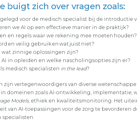
 buigt zich over vragen zoals:
gelegd voor de medisch specialist bij de introductie v
en we AI op een effectieve manier in de praktijk?
tten en regels waar we rekening mee moeten houden?
rd en veilig gebruik en wat juist niet?
wat zinnige oplossingen zijn?
n AI in opleiden en welke nascholingsopties zijn er?
als medisch specialisten
in the lead
?
n zijn vertegenwoordigers van diverse wetenschappel
 in domeinen zoals AI-ontwikkeling, implementatie,
uage Models
, ethiek en kwaliteitsmonitoring. Het uitei
iteit van AI-toepassingen voor de zorg te bevorderen 
specialisten.