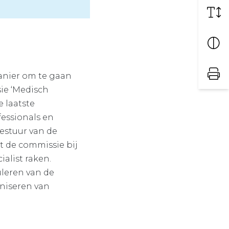
anier om te gaan
sie ‘Medisch
e laatste
essionals en
estuur van de
pt de commissie bij
alist raken.
uleren van de
aniseren van