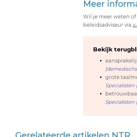
Meer inform
Wil je meer weten o
beleidsadviseur via
s
Bekijk terugbl
aansprakeli
(demedischspe
grote taalm
Specialisten 
betrouwbaa
Specialisten 
Gerelateerde artikelen NTR