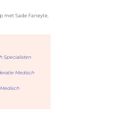
p met Sade Faneyte,
h Specialisten
deratie Medisch
e Medisch