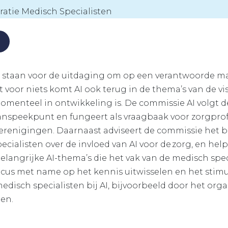
ratie Medisch Specialisten
n staan voor de uitdaging om op een verantwoorde m
 voor niets komt AI ook terug in de thema’s van de vi
momenteel in ontwikkeling is.
De commissie AI volgt d
anspeekpunt en fungeert als vraagbaak voor zorgprof
erenigingen. Daarnaast adviseert de commissie het b
cialisten over de invloed van AI voor de zorg, en hel
langrijke AI-thema’s die het vak van de medisch speci
cus met name op het kennis uitwisselen en het stim
disch specialisten bij AI, bijvoorbeeld door het org
en.