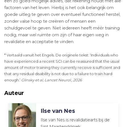
een zo goed mogelijk advies, dat rekening houdt met alle
factoren van het leven. Hierbij is het ook belangrijk om
goede uitleg te geven over eventueel functioneel herstel,
zonder valse hoop te creëren of mensen een
schuldgevoel te geven. Niet iedereen heeft méér training
nodig, maar wel ruimte om zijn of haar eigen weg in
revalidatie en acceptatie te vinden.
* Vertaald vanuit het Engels. De originele tekst: ‘Individuals who
have experienced a recent SCI can be reassured that the usual
amount of motor training they currently receive is sufficient and
that any residual disability is not due to a failure to train hard
enough.’
Glinsky et al, Lancet Neurol., 2026
Auteur
Ilse van Nes
Ilse van Nes is revalidatiearts bij de
Sint Maartenskliniek.