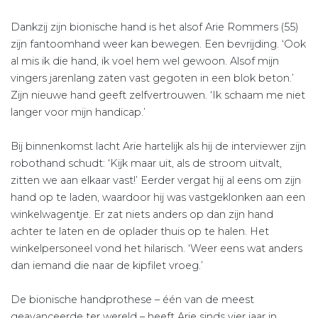
Dankzij zijn bionische hand is het alsof Arie Rommers (55)
zijn fantoomhand weer kan bewegen. Een bevrijding. ‘Ook
al mis ik die hand, ik voel hem wel gewoon. Alsof mijn
vingers jarenlang zaten vast gegoten in een blok beton.’
Zijn nieuwe hand geeft zelfvertrouwen. ‘Ik schaam me niet
langer voor mijn handicap.’
Bij binnenkomst lacht Arie hartelijk als hij de interviewer zijn
robothand schudt: ‘Kijk maar uit, als de stroom uitvalt,
zitten we aan elkaar vast!’ Eerder vergat hij al eens om zijn
hand op te laden, waardoor hij was vastgeklonken aan een
winkelwagentje. Er zat niets anders op dan zijn hand
achter te laten en de oplader thuis op te halen. Het
winkelpersoneel vond het hilarisch. ‘Weer eens wat anders
dan iemand die naar de kipfilet vroeg.’
De bionische handprothese – één van de meest
geavanceerde ter wereld – heeft Arie sinds vier jaar in