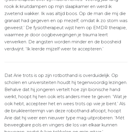
rook ik kruitdampen op mijn slaapkamer en werd ik
zwetend wakker. Ik was altijd boos. Op de man die mij die
granaat had gegeven en op mezelf, omdat ik zo stom was
geweest.’ De fysiotherapeut wijst hem op EMDR therapie,
waarmee je door oogbewegingen je trauma leert
verwerken. De angsten worden minder en de boosheid
verdwijnt. ‘Ik leerde mijzelf weer te accepteren.’
Dat Arie trots is op zijn rotbothand is overduidelijk. Op
scholen en universiteiten houdt hij tegenwoordig lezingen.
Behalve dat hij jongeren vertelt hoe zijn bionische hand
werkt, hoopt hij hen ook iets anders mee te geven: ‘Wat je
ook hebt, accepteer het en wees trots op wie je bent.’ Als
de bruikleentermijn van deze robothand afloopt, hoopt
Arie dat hij weer een nieuwer type mag uitproberen. ‘Mét
beweegbare pols en vingers die los van elkaar kunnen