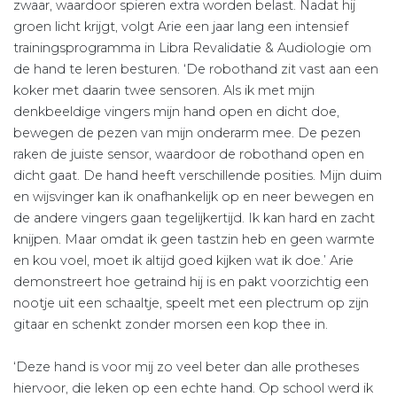
zwaar, waardoor spieren extra worden belast. Nadat hij
groen licht krijgt, volgt Arie een jaar lang een intensief
trainingsprogramma in Libra Revalidatie & Audiologie om
de hand te leren besturen. ‘De robothand zit vast aan een
koker met daarin twee sensoren. Als ik met mijn
denkbeeldige vingers mijn hand open en dicht doe,
bewegen de pezen van mijn onderarm mee. De pezen
raken de juiste sensor, waardoor de robothand open en
dicht gaat. De hand heeft verschillende posities. Mijn duim
en wijsvinger kan ik onafhankelijk op en neer bewegen en
de andere vingers gaan tegelijkertijd. Ik kan hard en zacht
knijpen. Maar omdat ik geen tastzin heb en geen warmte
en kou voel, moet ik altijd goed kijken wat ik doe.’ Arie
demonstreert hoe getraind hij is en pakt voorzichtig een
nootje uit een schaaltje, speelt met een plectrum op zijn
gitaar en schenkt zonder morsen een kop thee in.
‘Deze hand is voor mij zo veel beter dan alle protheses
hiervoor, die leken op een echte hand. Op school werd ik