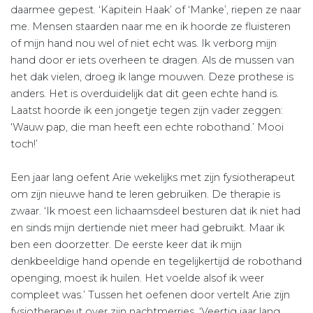
daarmee gepest. ‘Kapitein Haak’ of ‘Manke’, riepen ze naar
me. Mensen staarden naar me en ik hoorde ze fluisteren
of mijn hand nou wel of niet echt was. Ik verborg mijn
hand door er iets overheen te dragen. Als de mussen van
het dak vielen, droeg ik lange mouwen. Deze prothese is
anders. Het is overduidelijk dat dit geen echte hand is.
Laatst hoorde ik een jongetje tegen zijn vader zeggen:
‘Wauw pap, die man heeft een echte robothand.’ Mooi
toch!’
Een jaar lang oefent Arie wekelijks met zijn fysiotherapeut
om zijn nieuwe hand te leren gebruiken. De therapie is
zwaar. ‘Ik moest een lichaamsdeel besturen dat ik niet had
en sinds mijn dertiende niet meer had gebruikt. Maar ik
ben een doorzetter. De eerste keer dat ik mijn
denkbeeldige hand opende en tegelijkertijd de robothand
openging, moest ik huilen. Het voelde alsof ik weer
compleet was.’ Tussen het oefenen door vertelt Arie zijn
fysiotherapeut over zijn nachtmerries. ‘Veertig jaar lang