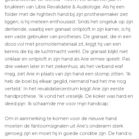
bruikleen van Libra Revalidatie & Audiologie. Als hij een
folder met de hightech hand bij zijn prothesemaker ziet
liggen, is hij meteen enthousiast. Sinds het ongeluk op zijn
dertiende, waarbij een granaat ontploft in zijn kamer, is hij
een vaste gebruiker van protheses. De granaat, die in een
doos vol met promotiemateriaal zit, krijgt hij van een
kennis die bij de luchtmacht werkt. De granaat blijkt niet
onklaar en ontploft in zijn hand als Arie ermee speelt. Pas
drie weken later in het ziekenhuis, als het verband eraf
mag, ziet Arie in plaats van zijn hand een stomp zitten. ‘Ik
heb de boel bij elkaar gegild, niemand had het me nog
verteld.’ In het revalidatiecentrum krijgt Arie zijn eerste
handprothese. ‘Ik vond het vreselijk. De koker was hard en
deed pijn. Ik schaamde me voor mijn handicap.’
Om in aanmerking te komen voor de nieuwe hand
moeten de fantoomsignalen uit Arie’s onderarm sterk
genoeg zijn en moet hij in goede conditie zijn. De hand is