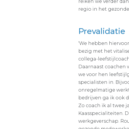
reiken we verder dan
regio in het gezonder
Prevalidatie
‘We hebben hiervoor 
bezig met het vitalis
collega-leefstijlcoac
Daarnaast coachen w
we voor hen leefstij
specialisten in. Bijv
onregelmatige werkti
bedrijven ga ik ook 
Zo coach ik al twee
Kaasspecialiteiten. 
werkgeverschap. Rouv
gezonde medewerkers.