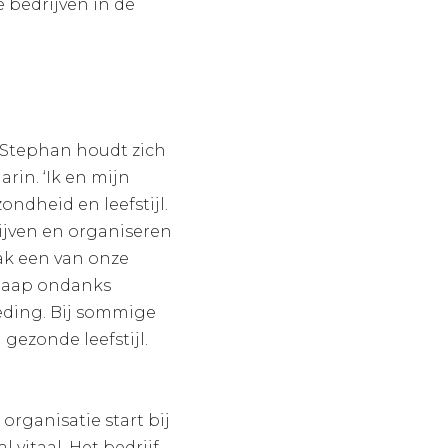
 bedrijven in de
. Stephan houdt zich
rin. ‘Ik en mijn
ondheid en leefstijl.
ijven en organiseren
ak een van onze
 slaap ondanks
oeding. Bij sommige
gezonde leefstijl.
rganisatie start bij
vitaal. Het bedrijf