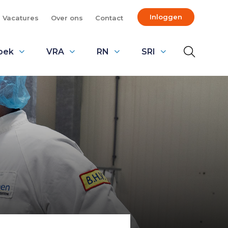
Inloggen
Vacatures
Over ons
Contact
oek
VRA
RN
SRI