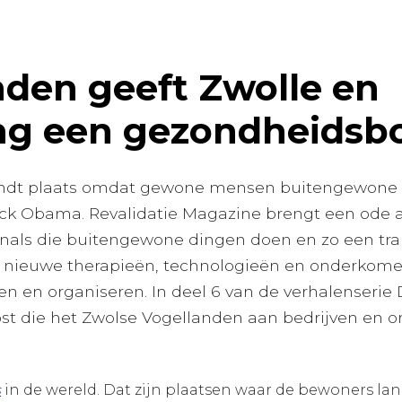
nden geeft Zwolle en
g een gezondheidsb
indt plaats omdat gewone mensen buitengewone d
ck Obama. Revalidatie Magazine brengt een ode 
onals die buitengewone dingen doen en zo een tra
 nieuwe therapieën, technologieën en onderkome
n en organiseren. In deel 6 van de verhalenserie
t die het Zwolse Vogellanden aan bedrijven en or
s
in de wereld. Dat zijn plaatsen waar de bewoners la