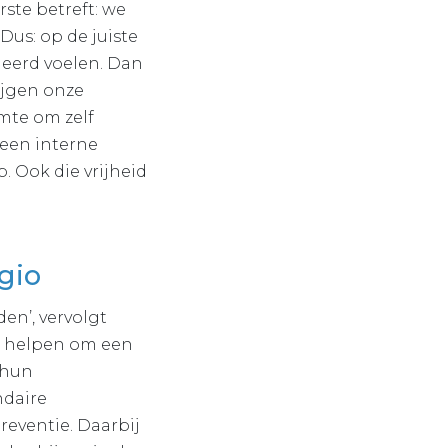
rste betreft: we
Dus: op de juiste
deerd voelen. Dan
rijgen onze
mte om zelf
een interne
. Ook die vrijheid
egio
en’, vervolgt
en helpen om een
 hun
ndaire
reventie. Daarbij