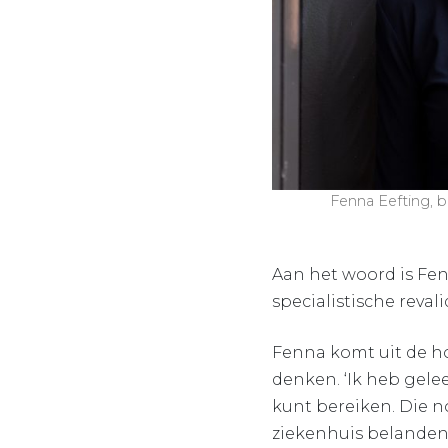
Fenna Eefting, b
Aan het woord is Fen
specialistische reval
Fenna komt uit de h
denken. ‘Ik heb gele
kunt bereiken. Die no
ziekenhuis belanden