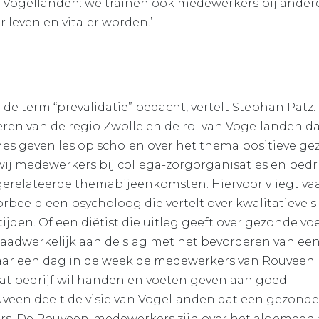
 Vogellanden: we trainen ook medewerkers bij andere
 leven en vitaler worden.’
de term “prevalidatie” bedacht, vertelt Stephan Patz
eren van de regio Zwolle en de rol van Vogellanden daa
hes geven les op scholen over het thema positieve gez
ij medewerkers bij collega-zorgorganisaties en bedr
lgerelateerde themabijeenkomsten. Hiervoor vliegt va
oorbeeld een psycholoog die vertelt over kwalitatieve
jden. Of een diëtist die uitleg geeft over gezonde v
daadwerkelijk aan de slag met het bevorderen van een 
 jaar een dag in de week de medewerkers van Rouveen
Dat bedrijf wil handen en voeten geven aan goed
een deelt de visie van Vogellanden dat een gezonde o
 De Rouveen-medewerkers zijn over het algemeen al 