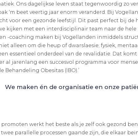
matiek. Ons dagelijkse leven staat tegenwoordig zo ve
n pak ‘m beet veertig jaar enorm veranderd. Bij Vogell
 voor een gezonde leefstijl. Dit past perfect bij de ho
 we kijken met een interdisciplinair team naar de hele
g en -coaching maken bij Vogellanden inmiddels struct
 niet alleen om die heup of dwarslaesie; fysiek, menta
 een essentieel onderdeel van de revalidatie. Dat komt 
ier al jarenlang een succesvol programma voor mense
le Behandeling Obesitas (IBO).’
We maken én de organisatie en onze pati
l promoten werkt het beste als je zelf ook gezond ben
wee parallelle processen gaande zijn, die elkaar be