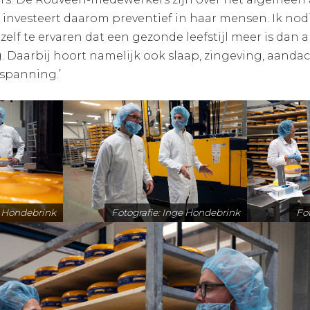
 investeert daarom preventief in haar mensen. Ik nod
elf te ervaren dat een gezonde leefstijl meer is dan 
Daarbij hoort namelijk ook slaap, zingeving, aandac
spanning.’
e Hondebrink
Fotografie: Inge Hondebrink
Fo