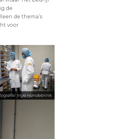
ig de
alleen de thema’s
ht voor
tografie: Inge Hondebrink