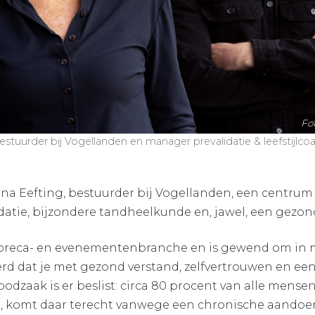
Fo
estuurder bij Vogellanden en manager prevalidatie & leefstijlc
na Eefting, bestuurder bij Vogellanden, een centrum
idatie, bijzondere tandheelkunde en, jawel, een gezonde
oreca- en evenementenbranche en is gewend om in 
erd dat je met gezond verstand, zelfvertrouwen en ee
odzaak is er beslist: circa 80 procent van alle mensen
, komt daar terecht vanwege een chronische aandoe