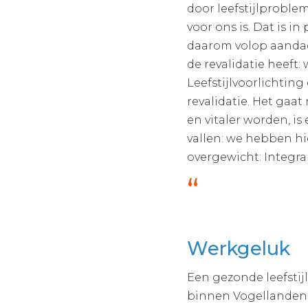
door leefstijlproble
voor ons is. Dat is i
daarom volop aandacht
de revalidatie heeft:
Leefstijlvoorlichtin
revalidatie. Het gaat
en vitaler worden, is
vallen: we hebben h
overgewicht: Integra
Werkgeluk
Een gezonde leefstij
binnen Vogellanden t