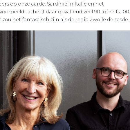
rs op onze aarde. Sardinië in Italië en het
oorbeeld. Je hebt daar opvallend veel 90- of zelfs 100
at zou het fantastisch zijn als de regio Zwolle de zesde