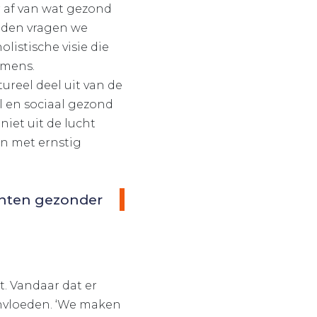
r af van wat gezond
anden vragen we
listische visie die
 mens.
ureel deel uit van de
al en sociaal gezond
niet uit de lucht
n met ernstig
ënten gezonder
t. Vandaar dat er
ïnvloeden. ‘We maken