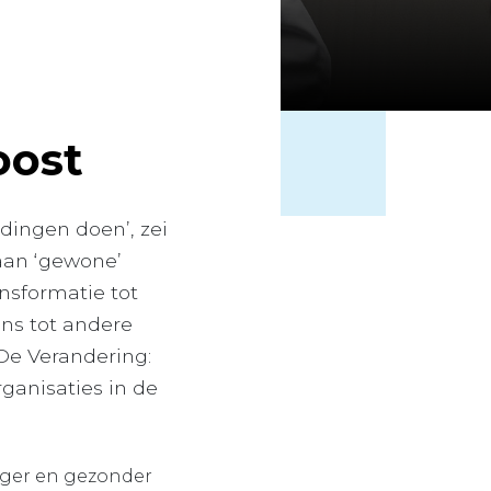
oost
ingen doen’, zei
aan ‘gewone’
nsformatie tot
ns tot andere
 De Verandering:
ganisaties in de
nger en gezonder