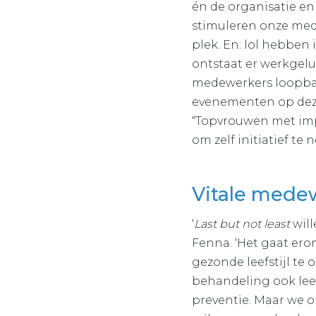
én de organisatie en 
stimuleren onze mede
plek. En: lol hebben
ontstaat er werkgeluk
medewerkers loopbaa
evenementen op deze
“Topvrouwen met impa
om zelf initiatief te
Vitale medewe
‘
Last but not least
wil
Fenna. ‘Het gaat ero
gezonde leefstijl te
behandeling ook lee
preventie. Maar we o