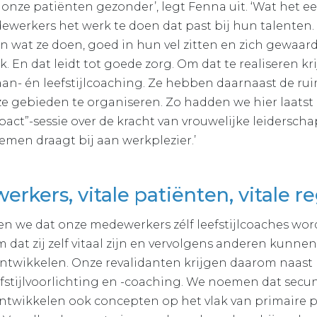
onze patiënten gezonder’, legt Fenna uit. ‘Wat het ee
werkers het werk te doen dat past bij hun talenten. 
 in wat ze doen, goed in hun vel zitten en zich gewaar
. En dat leidt tot goede zorg. Om dat te realiseren k
n- én leefstijlcoaching. Ze hebben daarnaast de rui
 gebieden te organiseren. Zo hadden we hier laatst 
ct”-sessie over de kracht van vrouwelijke leiderschap
 nemen draagt bij aan werkplezier.’
rkers, vitale patiënten, vitale r
len we dat onze medewerkers zélf leefstijlcoaches word
m dat zij zelf vitaal zijn en vervolgens anderen kunn
 ontwikkelen. Onze revalidanten krijgen daarom naast
fstijlvoorlichting en -coaching. We noemen dat secu
ntwikkelen ook concepten op het vlak van primaire p