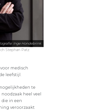
tografie: Inge Hondebrink
oach Stephan Patz
 voor medisch
 leefstijl.
mogelijkheden te
n noodzaak heel veel
 die in een
ning veroorzaakt