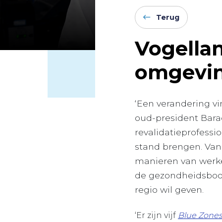
Terug
Vogella
omgevin
‘Een verandering v
oud-president Bara
revalidatieprofessi
stand brengen. Van
manieren van werke
de gezondheidsboos
regio wil geven.
‘Er zijn vijf
Blue Zone