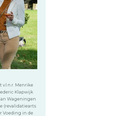
t v.l.n.r. Menrike
ederic Klapwijk
d aan Wageningen
e (revalidatiearts
r Voeding in de