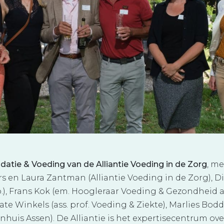
atie & Voeding van de Alliantie Voeding in de Zorg
, me
 en Laura Zantman (Alliantie Voeding in de Zorg), Di
p.), Frans Kok (em. Hoogleraar Voeding & Gezondhei
nate Winkels (ass. prof. Voeding & Ziekte), Marlies Bodd
huis Assen). De Alliantie is het expertisecentrum ove