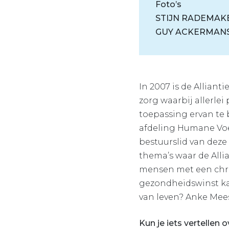
Foto’s
STIJN RADEMAK
GUY ACKERMAN
In 2007 is de Allian
zorg waarbij allerle
toepassing ervan te 
afdeling Humane Voe
bestuurslid van deze
thema’s waar de Alli
mensen met een chro
gezondheidswinst ka
van leven? Anke Mees
Kun je iets vertellen