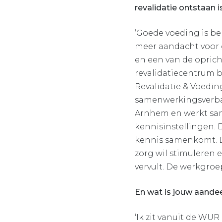
revalidatie ontstaan i
‘Goede voeding is bel
meer aandacht voor 
en een van de opricht
revalidatiecentrum b
Revalidatie & Voeding
samenwerkingsverban
Arnhem en werkt sam
kennisinstellingen. D
kennis samenkomt. De
zorg wil stimuleren e
vervult. De werkgroe
En wat is jouw aandee
‘Ik zit vanuit de WU