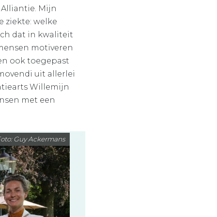
Alliantie. Mijn
 ziekte: welke
h dat in kwaliteit
e mensen motiveren
ten ook toegepast
ovendi uit allerlei
tiearts Willemijn
ensen met een
oto: Guy Ackermans