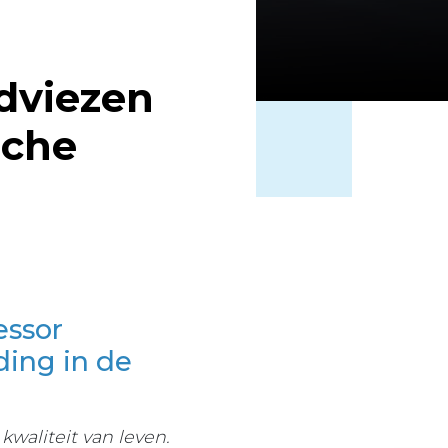
adviezen
sche
essor
ding in de
waliteit van leven.