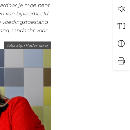
aardoor je moe bent
en van bijvoorbeeld
je voedingstoestand
lang aandacht voor
foto: Stijn Rademaker