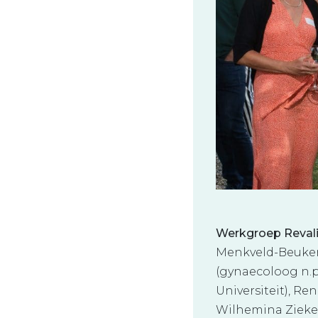
Werkgroep Revalid
Menkveld-Beukers
(gynaecoloog n.
Universiteit), Re
Wilhemina Zieken