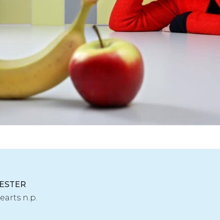
EESTER
earts n.p.