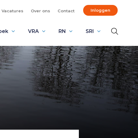
Inloggen
Vacatures
Over ons
Contact
oek
VRA
RN
SRI