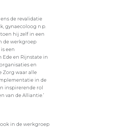
dens de revalidatie
k, gynaecoloog n.p.
toen hij zelf in een
van de werkgroep
 is een
 Ede en Rijnstate in
organisaties en
e Zorg waar alle
implementatie in de
en inspirerende rol
 van de Alliantie.’
n ook in de werkgroep