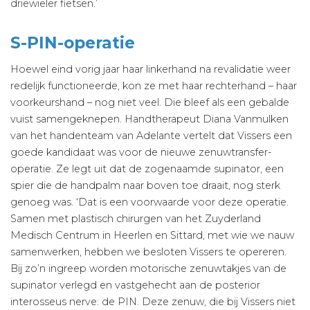
driewieler fietsen.’
S-PIN-operatie
Hoewel eind vorig jaar haar linkerhand na revalidatie weer
redelijk functioneerde, kon ze met haar rechterhand – haar
voorkeurshand – nog niet veel. Die bleef als een gebalde
vuist samengeknepen. Handtherapeut Diana Vanmulken
van het handenteam van Adelante vertelt dat Vissers een
goede kandidaat was voor de nieuwe zenuwtransfer-
operatie. Ze legt uit dat de zogenaamde supinator, een
spier die de handpalm naar boven toe draait, nog sterk
genoeg was. ‘Dat is een voorwaarde voor deze operatie.
Samen met plastisch chirurgen van het Zuyderland
Medisch Centrum in Heerlen en Sittard, met wie we nauw
samenwerken, hebben we besloten Vissers te opereren.
Bij zo’n ingreep worden motorische zenuwtakjes van de
supinator verlegd en vastgehecht aan de posterior
interosseus nerve: de PIN. Deze zenuw, die bij Vissers niet