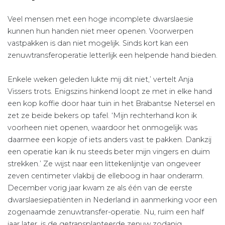
Veel mensen met een hoge incomplete dwarslaesie
kunnen hun handen niet meer openen. Voorwerpen
vastpakken is dan niet mogelijk. Sinds kort kan een
zenuwtransferoperatie letterlijk een helpende hand bieden.
Enkele weken geleden lukte mij dit niet,’ vertelt Anja
Vissers trots. Enigszins hinkend loopt ze met in elke hand
een kop koffie door haar tuin in het Brabantse Netersel en
zet ze beide bekers op tafel. ‘Mijn rechterhand kon ik
voorheen niet openen, waardoor het onmogelijk was
daarmee een kopje of iets anders vast te pakken. Dankzij
een operatie kan ik nu steeds beter mijn vingers en duim
strekken.’ Ze wijst naar een littekenlijntje van ongeveer
zeven centimeter vlakbij de elleboog in haar onderarm.
December vorig jaar kwam ze als één van de eerste
dwarslaesiepatiënten in Nederland in aanmerking voor een
zogenaamde zenuwtransfer-operatie. Nu, ruim een half
jaar later, is de getransplanteerde zenuw zodanig