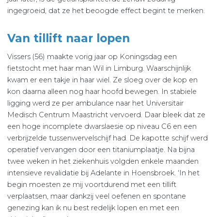
ingegroeid, dat ze het beoogde effect begint te merken.
Van tillift naar lopen
Vissers (56) maakte vorig jaar op Koningsdag een
fietstocht met haar man Wil in Limburg. Waarschijnlijk
kwam er een takje in haar wiel. Ze sloeg over de kop en
kon daarna alleen nog haar hoofd bewegen. In stabiele
ligging werd ze per ambulance naar het Universitair
Medisch Centrum Maastricht vervoerd. Daar bleek dat ze
een hoge incomplete dwarslaesie op niveau C6 en een
verbrijzelde tussenwervelschijf had. De kapotte schijf werd
operatief vervangen door een titaniumplaatje. Na bijna
twee weken in het ziekenhuis volgden enkele maanden
intensieve revalidatie bij Adelante in Hoensbroek. ‘In het
begin moesten ze mij voortdurend met een tillift
verplaatsen, maar dankzij veel oefenen en spontane
genezing kan ik nu best redelijk lopen en met een