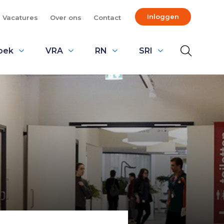
Inloggen
Vacatures
Over ons
Contact
oek
VRA
RN
SRI