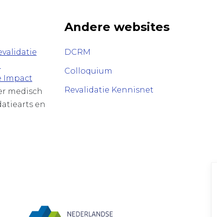
Andere websites
validatie
DCRM
n
Colloquium
e Impact
Revalidatie Kennisnet
ver medisch
datiearts en