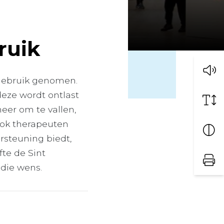
ruik
 gebruik genomen.
eze wordt ontlast
meer om te vallen,
ok therapeuten
steuning biedt,
fte de Sint
 die wens.