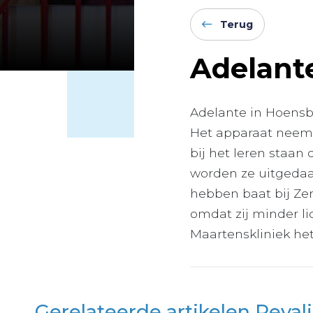
Terug
Adelant
Adelante in Hoensb
Het apparaat neemt
bij het leren staan
worden ze uitgeda
hebben baat bij Ze
omdat zij minder li
Maartenskliniek het
Gerelateerde artikelen Reval