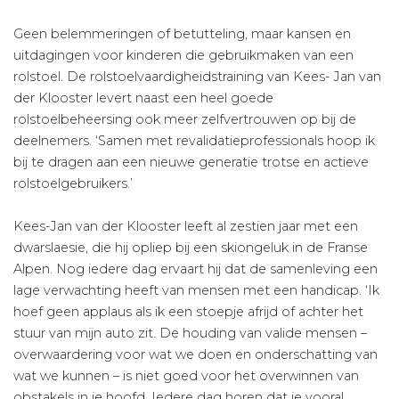
Geen belemmeringen of betutteling, maar kansen en
uitdagingen voor kinderen die gebruikmaken van een
rolstoel. De rolstoelvaardigheidstraining van Kees- Jan van
der Klooster levert naast een heel goede
rolstoelbeheersing ook meer zelfvertrouwen op bij de
deelnemers. ‘Samen met revalidatieprofessionals hoop ik
bij te dragen aan een nieuwe generatie trotse en actieve
rolstoelgebruikers.’
Kees-Jan van der Klooster leeft al zestien jaar met een
dwarslaesie, die hij opliep bij een skiongeluk in de Franse
Alpen. Nog iedere dag ervaart hij dat de samenleving een
lage verwachting heeft van mensen met een handicap. ‘Ik
hoef geen applaus als ik een stoepje afrijd of achter het
stuur van mijn auto zit. De houding van valide mensen –
overwaardering voor wat we doen en onderschatting van
wat we kunnen – is niet goed voor het overwinnen van
obstakels in je hoofd. Iedere dag horen dat je vooral