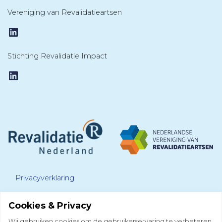
Vereniging van Revalidatieartsen
LinkedIn
Stichting Revalidatie Impact
LinkedIn
Privacyverklaring
Cookies & Privacy
Disclaimer
Wij gebruiken cookies om de gebruikerservaring te verbeteren.