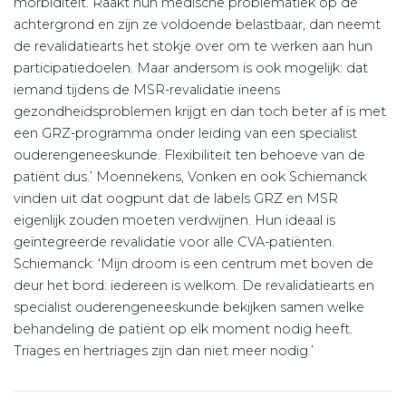
morbiditeit. Raakt hun medische problematiek op de
achtergrond en zijn ze voldoende belastbaar, dan neemt
de revalidatiearts het stokje over om te werken aan hun
participatiedoelen. Maar andersom is ook mogelijk: dat
iemand tijdens de MSR-revalidatie ineens
gezondheidsproblemen krijgt en dan toch beter af is met
een GRZ-programma onder leiding van een specialist
ouderengeneeskunde. Flexibiliteit ten behoeve van de
patiënt dus.’ Moennekens, Vonken en ook Schiemanck
vinden uit dat oogpunt dat de labels GRZ en MSR
eigenlijk zouden moeten verdwijnen. Hun ideaal is
geïntegreerde revalidatie voor alle CVA-patiënten.
Schiemanck: ‘Mijn droom is een centrum met boven de
deur het bord: iedereen is welkom. De revalidatiearts en
specialist ouderengeneeskunde bekijken samen welke
behandeling de patiënt op elk moment nodig heeft.
Triages en hertriages zijn dan niet meer nodig.’