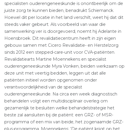
specialisten ouderengeneeskunde is onontbeerlijk om de
juiste zorg te kunnen bieden, benadrukt Schiemanck.
Hoewel dit per locatie in het land verschilt, weet hij dat dit
steeds vaker gebeurt. Als voorbeeld van waar die
samenwerking ver is doorgevoerd, noemt hij Adelante in
Hoensbroek. Dit revalidatiecentrum heeft in zijn eigen
gebouw samen met Cicero Revalidatie- en Herstelzorg
sinds 2012 een stepped-care-unit voor CVA-patiënten.
Revalidatiearts Martine Moennekens en specialist
ouderengeneeskunde Myra Vonken, beiden werkzaam op
deze unit met veertig bedden, leggen uit dat alle
patiënten initieel worden opgenomen onder
verantwoordelijkheid van de specialist
ouderengeneeskunde. Na circa een week diagnostisch
behandelen volgt een multidisciplinair overleg om
gezamenlijk te besluiten welke behandelstrategie het
beste zal aansluiten bij de patiënt: een GRZ- of MSR-
programma of een mix van beide, het zogenaamde GRZ-
plus-programma. Moennekens: ‘De patiënt krijgt op het