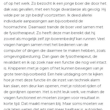
of op het werk. Zo bezocht ik een jonge boer die door het
dak was gevallen, met een hoge dwarslaesie als gevolg. Hij
wilde per se zijn bedrijf voortzetten. Ik deed allerlei
individuele aanpassingen aan bijvoorbeeld de
hooimachine. Daarnaast trainde de boer veel samen met
de fysiotherapeut. Zo heeft deze man bereikt dat hij
zoveel als mogelijk zelf zijn boerenbedrijf kan runnen. Veel
vragen hangen samen met het bedienen van de
computer of dingen die daarmee te maken hebben, zoals
omgevingsbesturing. Dan gaan de fysiotherapeut, de
revalidant en ik op zoek naar een functie die nog wel intact
is. Knipperen met je ogen of het kunnen bewegen van je
grote teen bijvoorbeeld. Een hele uitdaging om te kijken
hoe je met deze functie én de inzet van techniek alarm
kan slaan, een deur kan openen, met je rolstoel rijden of
de gordijnen openen. Het is echt leuk werk, we maken de
vragen functioneel en moeten zorgen voor resultaat in
korte tijd. Dat maakt mensen blij. Maar soms moeten we
ook laten weten dat iets níet meer haalbaar is, autorijden