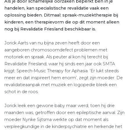
Als je door lichamelijke oorzaken beperkt ben in je
handelen, kan specialistische revalidatie vaak een
oplossing bieden. Ditmaal: spraak-muziektherapie bij
kinderen, een therapievorm die op dit moment alleen
nog bij Revalidatie Friesland beschikbaar is.
Jorick Aarts van nu bijna zeven heeft door een
aangeboren chromosoomdefect problemen met
motoriek en spraak. Als peuter al kon hij terecht bij
Revalidatie Friesland, waar hij sinds een jaar ook SMTA
krijgt: Speech-Music Therapy for Aphasia. ‘Er lukt steeds
meer en dat inspireert hem enorm’, zegt zijn moeder. De
revalidatieaanpak met muziek en logopedie bleek een
schot in de roos.
Jorick leek een gewone baby maar werd, toen hij drie
maanden was, getroffen door een epileptische aanval. Zijn
moeder Nynke Sijtsma werkte op dat moment als
verpleegkundige in de kinderpsychiatrie en herkende het