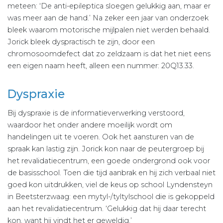
meteen: ‘De anti-epileptica sloegen gelukkig aan, maar er
was meer aan de hand.’ Na zeker een jaar van onderzoek
bleek waarom motorische mijlpalen niet werden behaald.
Jorick bleek dyspractisch te zijn, door een
chromosoomdefect dat zo zeldzaam is dat het niet eens
een eigen naam heeft, alleen een nummer: 20Q13.33.
Dyspraxie
Bij dyspraxie is de informatieverwerking verstoord,
waardoor het onder andere moeilijk wordt om
handelingen uit te voeren. Ook het aansturen van de
spraak kan lastig zijn. Jorick kon naar de peutergroep bij
het revalidatiecentrum, een goede ondergrond ook voor
de basisschool. Toen die tijd aanbrak en hij zich verbaal niet
goed kon uitdrukken, viel de keus op school Lyndensteyn
in Beetsterzwaag: een mytyl-/tyltylschool die is gekoppeld
aan het revalidatiecentrum. ‘Gelukkig dat hij daar terecht
kon, want hij vindt het er geweldig.’