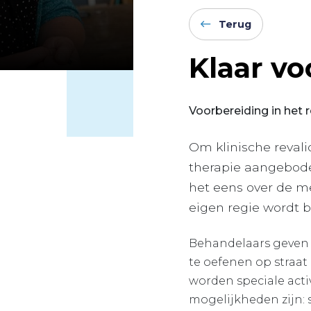
Terug
Klaar vo
Voorbereiding in het 
Om klinische revali
therapie aangebode
het eens over de m
eigen regie wordt b
Behandelaars geven 
te oefenen op straat
worden speciale acti
mogelijkheden zijn: 