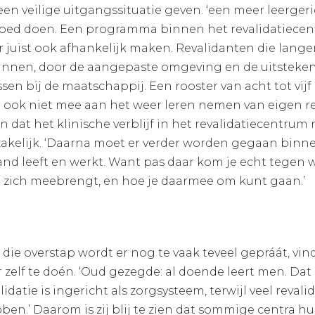
 een veilige uitgangssituatie geven. ‘een meer leerge
goed doen. Een programma binnen het revalidatiece
juist ook afhankelijk maken. Revalidanten die lange
unnen, door de aangepaste omgeving en de uitsteken
en bij de maatschappij. Een rooster van acht tot vijf
 ook niet mee aan het weer leren nemen van eigen regi
 dat het klinische verblijf in het revalidatiecentrum
akelijk. ‘Daarna moet er verder worden gegaan binne
nd leeft en werkt. Want pas daar kom je echt tegen 
t zich meebrengt, en hoe je daarmee om kunt gaan.’
die overstap wordt er nog te vaak teveel gepráát, vindt 
or zelf te doén. ‘Oud gezegde: al doende leert men. Dat
idatie is ingericht als zorgsysteem, terwijl veel revali
ben.’ Daarom is zij blij te zien dat sommige centra hun