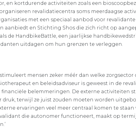
, en kortdurende activiteiten zoals een bioscoopbez
rganiseren revalidatiecentra soms meerdaagse activi
rganisaties met een speciaal aanbod voor revalidanten
en aanbiedt en Stichting Shos die zich richt op aange
s de HandbikeBattle, een jaarlijkse handbikewedstri
alidanten uitdagen om hun grenzen te verleggen.
r stimuleert mensen zeker méér dan welke zorgsector 
ysiotherapeut en beleidsadviseur is geweest in de revali
r financiële belemmeringen. De externe activiteiten s
druk, terwijl ze juist zouden moeten worden uitgebo
 externe ervaringen veel meer centraal komen te staan 
revalidant die autonomer functioneert, maakt op term
n.’