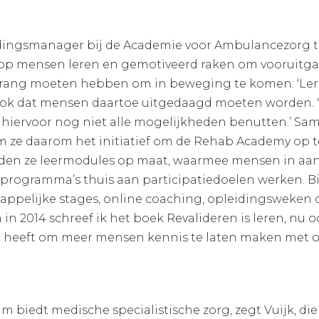
idingsmanager bij de Academie voor Ambulancezorg 
op mensen leren en gemotiveerd raken om vooruitga
drang moeten hebben om in beweging te komen: ‘Le
 ook dat mensen daartoe uitgedaagd moeten worden. ‘
a hiervoor nog niet alle mogelijkheden benutten.’ Sa
m ze daarom het initiatief om de Rehab Academy op te
ieden ze leermodules op maat, waarmee mensen in aan
rogramma’s thuis aan participatiedoelen werken. Bi
ppelijke stages, online coaching, opleidingsweken o
 in 2014 schreef ik het boek Revalideren is leren, nu
el heeft om meer mensen kennis te laten maken met onz
m biedt medische specialistische zorg, zegt Vuijk, die