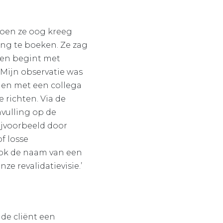
toen ze oog kreeg
ng te boeken. Ze zag
ren begint met
Mijn observatie was
men met een collega
 richten. Via de
vulling op de
jvoorbeeld door
f losse
 ook de naam van een
e revalidatievisie.’
 de cliënt een