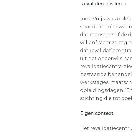
Revalideren is leren
Inge Vuijk was ople
voor de manier waar
dat mensen zelf de 
willen.’ Maar ze zag
dat revalidatiecentr
uit het onderwijs na
revalidatiecentra b
bestaande behandelp
werkstages, maatscha
opleidingsdagen. ‘En
stichting die tot do
Eigen context
Het revalidatiecentru