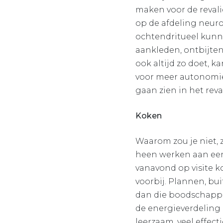
maken voor de revali
op de afdeling neuro
ochtendritueel kunn
aankleden, ontbijten
ook altijd zo doet, k
voor meer autonomie. 
gaan zien in het reva
Koken
Waarom zou je niet, z
heen werken aan een 
vanavond op visite k
voorbij. Plannen, bu
dan die boodschappen
de energieverdeling 
leerzaam, veel effect