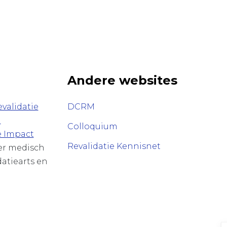
Andere websites
validatie
DCRM
n
Colloquium
e Impact
Revalidatie Kennisnet
ver medisch
datiearts en