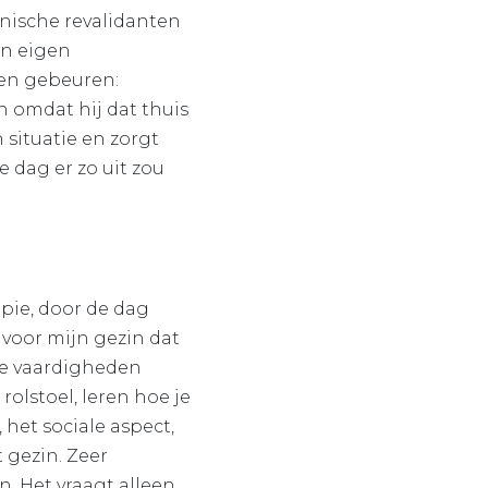
inische revalidanten
un eigen
gen gebeuren:
n omdat hij dat thuis
n situatie en zorgt
e dag er zo uit zou
apie, door de dag
 voor mijn gezin dat
lle vaardigheden
olstoel, leren hoe je
het sociale aspect,
 gezin. Zeer
n. Het vraagt alleen