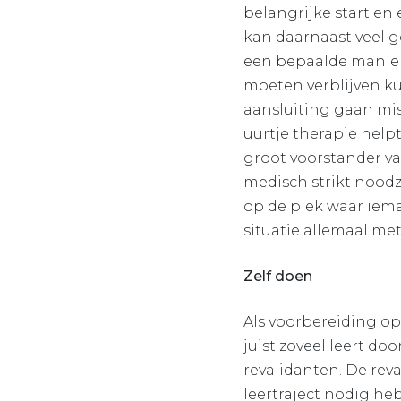
belangrijke start en
kan daarnaast veel 
een bepaalde manier 
moeten verblijven k
aansluiting gaan miss
uurtje therapie helpt
groot voorstander van
medisch strikt noodz
op de plek waar iema
situatie allemaal me
Zelf doen
Als voorbereiding op 
juist zoveel leert do
revalidanten. De reval
leertraject nodig heb