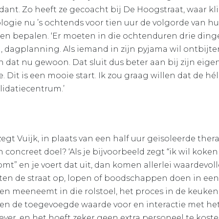
dant. Zo heeft ze gecoacht bij De Hoogstraat, waar kl
logie nu ’s ochtends voor tien uur de volgorde van h
en bepalen. ‘Er moeten in die ochtenduren drie din
, dagplanning. Als iemand in zijn pyjama wil ontbijte
an dat nu gewoon. Dat sluit dus beter aan bij zijn eige
Dit is een mooie start. Ik zou graag willen dat de hél
lidatiecentrum.’
egt Vuijk, in plaats van een half uur geïsoleerde ther
concreet doel? ‘Als je bijvoorbeeld zegt “ik wil koken
omt” en je voert dat uit, dan komen allerlei waardevo
iten de straat op, lopen of boodschappen doen in een r
 meeneemt in die rolstoel, het proces in de keuken, 
en de toegevoegde waarde voor en interactie met het
iever, en het hoeft zeker geen extra personeel te koste