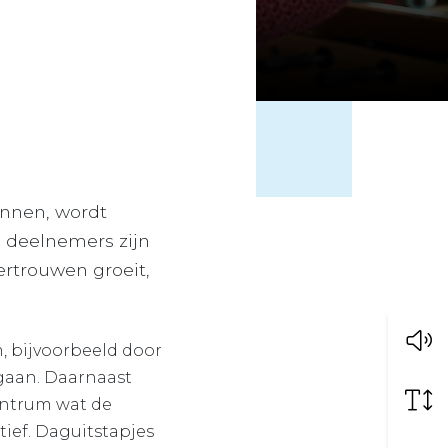
ennen, wordt
n deelnemers zijn
rtrouwen groeit,
, bijvoorbeeld door
 gaan. Daarnaast
centrum wat de
tief. Daguitstapjes