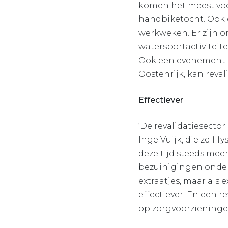
komen het meest voor
handbiketocht. Ook o
werkweken. Er zijn o
watersportactiviteit
Ook een evenement al
Oostenrijk, kan rev
Effectiever
‘De revalidatiesecto
Inge Vuijk, die zelf f
deze tijd steeds mee
bezuinigingen onder 
extraatjes, maar als
effectiever. En een 
op zorgvoorzieninge