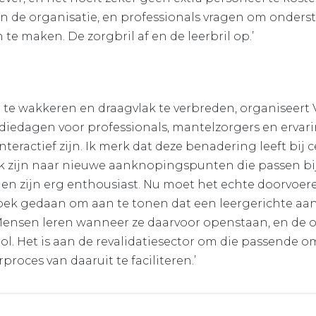
n de organisatie, en professionals vragen om onders
e maken. De zorgbril af en de leerbril op.’
te wakkeren en draagvlak te verbreden, organiseert 
diedagen voor professionals, mantelzorgers en erva
interactief zijn. Ik merk dat deze benadering leeft bij 
k zijn naar nieuwe aanknopingspunten die passen bij 
en zijn erg enthousiast. Nu moet het echte doorvoe
oek gedaan om aan te tonen dat een leergerichte aan
 Mensen leren wanneer ze daarvoor openstaan, en de 
rol. Het is aan de revalidatiesector om die passende 
proces van daaruit te faciliteren.’