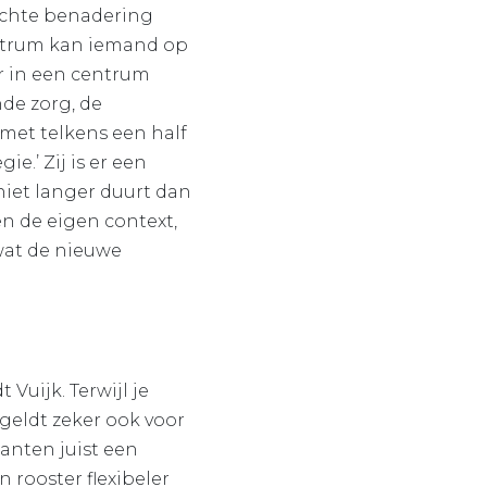
richte benadering
ntrum kan iemand op
r in een centrum
de zorg, de
 met telkens een half
e.’ Zij is er een
 niet langer duurt dan
n de eigen context,
wat de nieuwe
Vuijk. Terwijl je
 geldt zeker ook voor
danten juist een
 rooster flexibeler