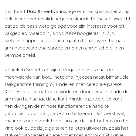
Zelf heeft
Rob Smeets
vanwege erfelijke spasticiteit al zijn
hele leven met revalidatiegeneeskunde te maken. Wellicht
dat zo de basis werd gelegd voor zijn interesse voor dit
vakgebied, waarop hij sinds 2009 hoogleraar is. Zijn
wetenschappelijke aandacht gaat uit naar twee thema’s:
arm-handvaardigheidsproblemen en chronische pijn en
vermoeidheid.
Zo keken Smeets en zijn collega’s onlangs naar de
meerwaarde van botulinetoxine-injecties naast bimanuele
taakgerichte training bij kinderen met cerebrale parese
(CP). Hij legt uit dat deze kinderen door hersenschade de
arm van hun aangedane kant minder inzetten. ‘Je kunt
hen dwingen de minder functionerende hand te
gebruiken door de goede arm te fixeren. Dat werkt wel,
maar ons onderzoek toont nu aan dat het beter is om het
kind ook dubbelzijdige taken te laten uitvoeren, zoals het
strikken van veters en eten met mes en vork. Dit kun je