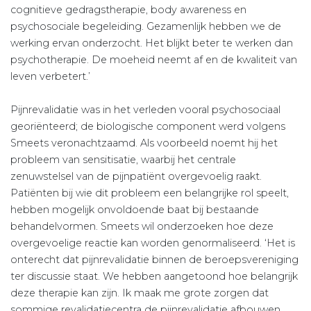
cognitieve gedragstherapie, body awareness en
psychosociale begeleiding. Gezamenlijk hebben we de
werking ervan onderzocht. Het blijkt beter te werken dan
psychotherapie. De moeheid neemt af en de kwaliteit van
leven verbetert.’
Pijnrevalidatie was in het verleden vooral psychosociaal
georiënteerd; de biologische component werd volgens
Smeets veronachtzaamd. Als voorbeeld noemt hij het
probleem van sensitisatie, waarbij het centrale
zenuwstelsel van de pijnpatiënt overgevoelig raakt.
Patiënten bij wie dit probleem een belangrijke rol speelt,
hebben mogelijk onvoldoende baat bij bestaande
behandelvormen. Smeets wil onderzoeken hoe deze
overgevoelige reactie kan worden genormaliseerd. ‘Het is
onterecht dat pijnrevalidatie binnen de beroepsvereniging
ter discussie staat. We hebben aangetoond hoe belangrijk
deze therapie kan zijn. Ik maak me grote zorgen dat
sommige revalidatiecentra de pijnrevalidatie afbouwen.