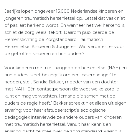
Jaarlijks lopen ongeveer 15.000 Nederlandse kinderen en
jongeren traumatisch hersenletsel op. Letsel dat vaak niet
of pas laat herkend wordt. En wanneer het wel herkend is,
schiet de zorg veelal tekort. Daarom publiceerde de
Hersenstichting de Zorgstandaard Traumatisch
Hersenletsel Kinderen & Jongeren. Wat verbetert er voor
de getroffen kinderen en hun ouders?
Voor kinderen met niet-aangeboren hersenletsel (NAH) en
hun ouders is het belangrijk om een ‘casemanager’ te
hebben, stelt Sandra Bakker, moeder van een dochter
met NAH. ‘Eén contactpersoon die weet welke zorg je
kunt en mag verwachten. Iemand die samen met de
ouders de regie heeft.’ Bakker spreekt niet alleen uit eigen
ervaring: voor haar afstudeerscriptie ecologische
pedagogiek interviewde ze andere ouders van kinderen
met traumatisch hersenletsel. Vanuit haar kennis en
ervaring dacht ze mee over de zorg standaard, waarin is