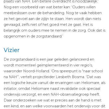
plaats van NAH. Een betere overdracht is noodzakelijk.’
Nog een voorbeeld van wat beter kan: ‘Ouders willen
meebeslissen over de behandeling. Nog te vaak hebben
ze het gevoel aan de zijlijn te staan. Hen wordt dan niets
gevraagd, zelfs niet of het goed met ze gaat. Het is
belangrijk om ouders mee te nemen in de zorg. Ook dat is
opgenomen in de zorgstandaard.’
Vizier
De zorgstandaard is een jaar geleden gelanceerd en
wordt momenteel geïmplementeerd in vier regio’s,
waaronder Noord-Holland. ‘Ons speerpunt is “naar school
na NAH”’, vertelt projectleider Liesbeth Bosma. ‘Dat was
een logische keuze vanuit de ervaringen van Heliomare, als
initiator, omdat Heliomare naast revalidatie ook speciaal
onderwijs verzorgt, en een NAH-observatiegroep heeft.
Daar onderzoeken we wat er precies aan de hand is met
een kind, en aan welke voorwaarden het onderwijs voor dit