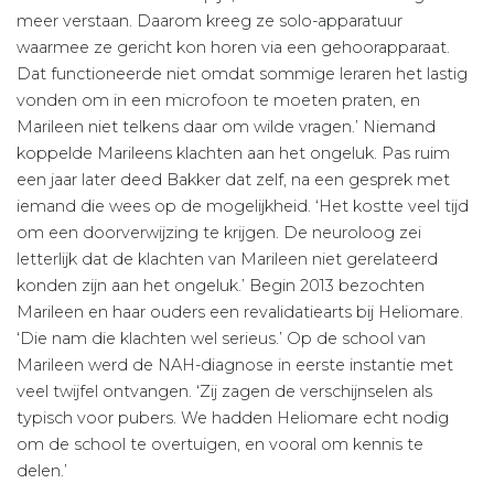
meer verstaan. Daarom kreeg ze solo-apparatuur
waarmee ze gericht kon horen via een gehoorapparaat.
Dat functioneerde niet omdat sommige leraren het lastig
vonden om in een microfoon te moeten praten, en
Marileen niet telkens daar om wilde vragen.’ Niemand
koppelde Marileens klachten aan het ongeluk. Pas ruim
een jaar later deed Bakker dat zelf, na een gesprek met
iemand die wees op de mogelijkheid. ‘Het kostte veel tijd
om een doorverwijzing te krijgen. De neuroloog zei
letterlijk dat de klachten van Marileen niet gerelateerd
konden zijn aan het ongeluk.’ Begin 2013 bezochten
Marileen en haar ouders een revalidatiearts bij Heliomare.
‘Die nam die klachten wel serieus.’ Op de school van
Marileen werd de NAH-diagnose in eerste instantie met
veel twijfel ontvangen. ‘Zij zagen de verschijnselen als
typisch voor pubers. We hadden Heliomare echt nodig
om de school te overtuigen, en vooral om kennis te
delen.’