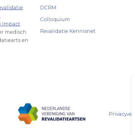
validatie
DCRM
n
Colloquium
e Impact
Revalidatie Kennisnet
ver medisch
datiearts en
Privacyver