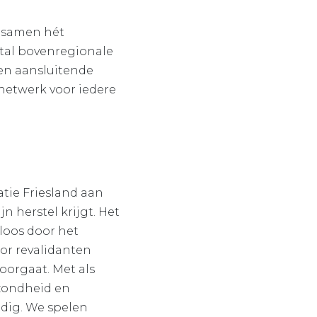
n samen hét
ntal bovenregionale
 en aansluitende
 netwerk voor iedere
tie Friesland aan
n herstel krijgt. Het
loos door het
oor revalidanten
doorgaat. Met als
ezondheid en
odig. We spelen