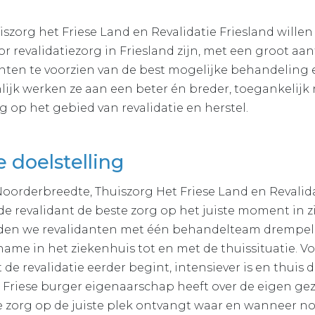
szorg het Friese Land en Revalidatie Friesland wille
r revalidatiezorg in Friesland zijn, met een groot aa
anten te voorzien van de best mogelijke behandeling
lijk werken ze aan een beter én breder, toegankelijk
g op het gebied van revalidatie en herstel.
 doelstelling
orderbreedte, Thuiszorg Het Friese Land en Revalida
 revalidant de beste zorg op het juiste moment in zij
eiden we revalidanten met één behandelteam drempel
ame in het ziekenhuis tot en met de thuissituatie. V
 de revalidatie eerder begint, intensiever is en thuis 
 Friese burger eigenaarschap heeft over de eigen g
 zorg op de juiste plek ontvangt waar en wanneer n