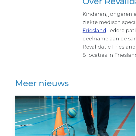
Over Revalid
Kinderen, jongeren 
ziekte medisch speci
Friesland
. Iedere pa
deelname aan de sam
Revalidatie Frieslan
8 locaties in Friesl
Meer nieuws