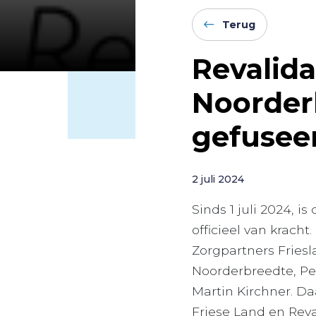
Terug
Revalida
Noorder
gefusee
2 juli 2024
Sinds 1 juli 2024, i
officieel van krach
Zorgpartners Fries
Noorderbreedte, Pe
Martin Kirchner. D
Friese Land en Reva