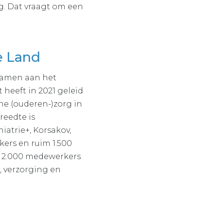
g. Dat vraagt om een
.
se Land
 samen aan het
 heeft in 2021 geleid
che (ouderen-)zorg in
reedte is
iatrie+, Korsakov,
ers en ruim 1.500
im 2.000 medewerkers
, verzorging en