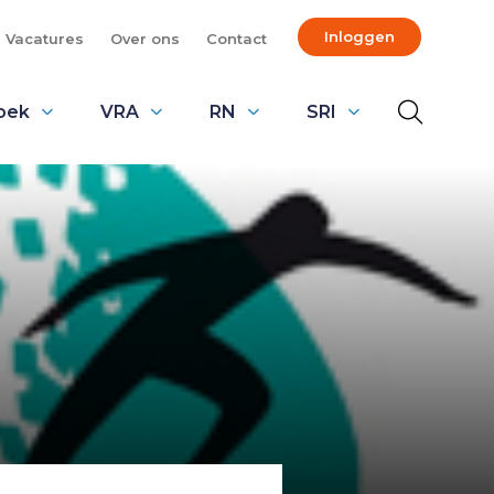
Inloggen
Vacatures
Over ons
Contact
oek
VRA
RN
SRI