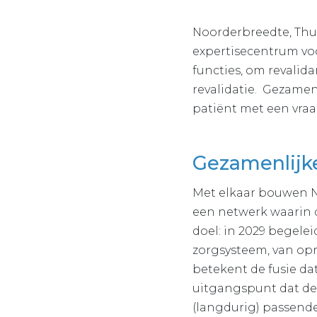
Noorderbreedte, Thui
expertisecentrum voo
functies, om revalid
revalidatie. Gezamen
patiënt met een vraa
Gezamenlijke
Met elkaar bouwen No
een netwerk waarin de
doel: in 2029 begel
zorgsysteem, van opn
betekent de fusie dat
uitgangspunt dat de
(langdurig) passende