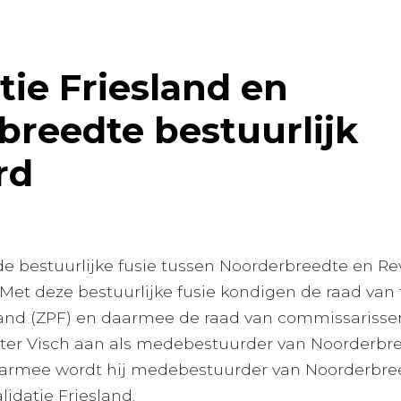
tie Friesland en
breedte bestuurlijk
rd
s de bestuurlijke fusie tussen Noorderbreedte en Re
t. Met deze bestuurlijke fusie kondigen de raad van
land (ZPF) en daarmee de raad van commissarisse
ter Visch aan als medebestuurder van Noorderbre
aarmee wordt hij medebestuurder van Noorderbree
lidatie Friesland.