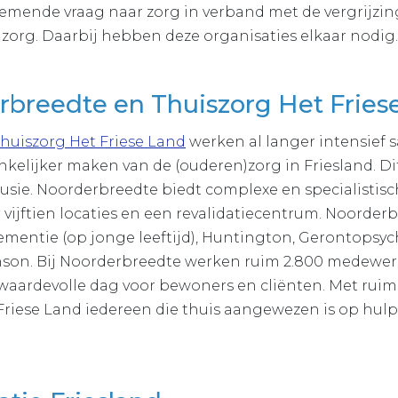
emende vraag naar zorg in verband met de vergrijzin
 zorg. Daarbij hebben deze organisaties elkaar nodig
rbreedte en Thuiszorg Het Frie
huiszorg Het Friese Land
werken al langer intensief
kelijker maken van de (ouderen)zorg in Friesland. Dit
 fusie. Noorderbreedte biedt complexe en specialistis
jftien locaties en een revalidatiecentrum. Noorderb
ementie (op jonge leeftijd), Huntington, Gerontopsych
nson. Bij Noorderbreedte werken ruim 2.800 medewerk
n waardevolle dag voor bewoners en cliënten. Met ru
Friese Land iedereen die thuis aangewezen is op hulp