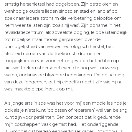
ernstig hersenletsel had opgelopen. Zijn betrokken en
wanhopige ouders liepen sindsdien stad en land af op
zoek naar iedere strohalm die verbetering beloofde om
hem weer te laten zijn ‘zoals hij was’. Zijn opname in het
revalidatiecentrum, als zoveelste poging, leidde uiteindelijk
tot moeilijke maar mooie gesprekken over de
onmogelijkheid van verder neurologisch herstel, het
afscheid nemen van de toekomst- dromen en
mogelijkheden van voor het ongeval en het richten op
nieuwe toekomstperspectieven die nog wél aanwezig
waren, ondanks de blijvende beperkingen. De opluchting
van deze jongeman, dat hij eindelijk mocht zijn wie hij nu
was, maakte diepe indruk op mij.
Als jonge arts in spe was het voor mij een mooie les hoe je,
ook als je niets kunt ‘oplossen of repareren’ wél van belang
kunt zijn voor patiënten. Een concept dat ik gedurende
mijn coschappen vaak gemist had. Het onderliggende
ICF-model gaf hieraan een werkbaar kader. Dit voorval is