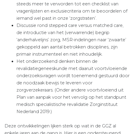
steeds meer te verworden tot een checklist van
vragenlijsten en exclusiecriteria om te beoordelen of
iemand wel past in onze ‘zorgstraten’.
Discussie rond stepped care versus matched care,
de introductie van het (verwarrende) begrip
‘anderhalvelijns’ zorg, MSR-indelingen naar ‘zwaarte’
gekoppeld aan aantal betrokken disciplines, zijn
primair instrumenteel en niet inhoudelijk.
Het onderzoekend denken binnen de
revalidatiegeneeskunde met daaruit voortvloeiende
onderzoeksvragen wordt toenemend gestuurd door
de noodzaak bewijs te leveren voor
zorgverzekeraars. (Onder andere voortvloeiend uit
Plan van aanpak voor het vervolg op het standpunt
medisch specialistische revalidatie Zorginstituut
Nederland 2019.)
Deze ontwikkelingen lijken sterk op wat in de GGZ al
enkele jaren aan de gang is. Hier is een ondersteunend