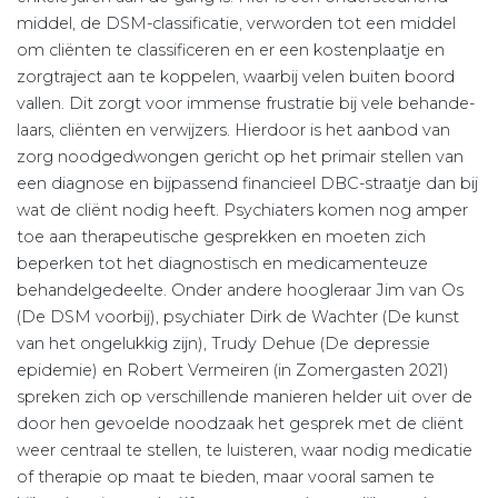
middel, de DSM-classificatie, verworden tot een middel
om cliënten te classificeren en er een kostenplaatje en
zorgtraject aan te koppelen, waarbij velen buiten boord
vallen. Dit zorgt voor immense frustratie bij vele behande-
laars, cliënten en verwijzers. Hierdoor is het aanbod van
zorg noodgedwongen gericht op het primair stellen van
een diagnose en bijpassend financieel DBC-straatje dan bij
wat de cliënt nodig heeft. Psychiaters komen nog amper
toe aan therapeutische gesprekken en moeten zich
beperken tot het diagnostisch en medicamenteuze
behandelgedeelte. Onder andere hoogleraar Jim van Os
(De DSM voorbij), psychiater Dirk de Wachter (De kunst
van het ongelukkig zijn), Trudy Dehue (De depressie
epidemie) en Robert Vermeiren (in Zomergasten 2021)
spreken zich op verschillende manieren helder uit over de
door hen gevoelde noodzaak het gesprek met de cliënt
weer centraal te stellen, te luisteren, waar nodig medicatie
of therapie op maat te bieden, maar vooral samen te