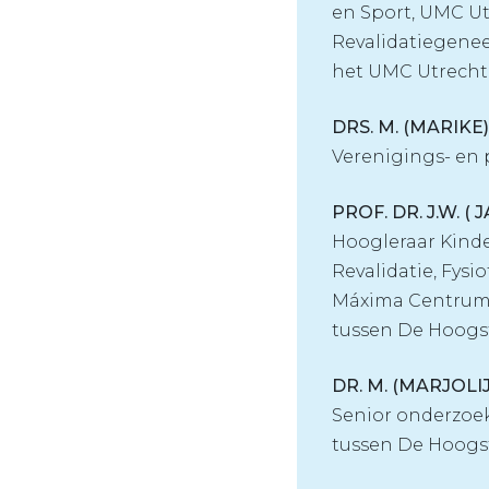
en Sport, UMC U
Revalidatiegene
het UMC Utrech
DRS. M. (MARIK
Verenigings- en
PROF. DR. J.W. 
Hoogleraar Kinde
Revalidatie, Fys
Máxima Centrum 
tussen De Hoogs
DR. M. (MARJOLI
Senior onderzoe
tussen De Hoogs