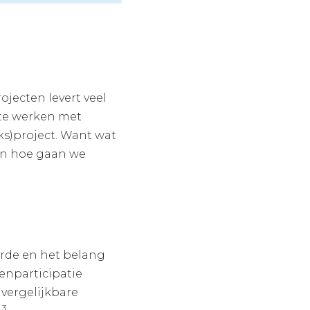
jecten levert veel
 te werken met
ks)project. Want wat
en hoe gaan we
arde en het belang
enparticipatie
 vergelijkbare
2,3