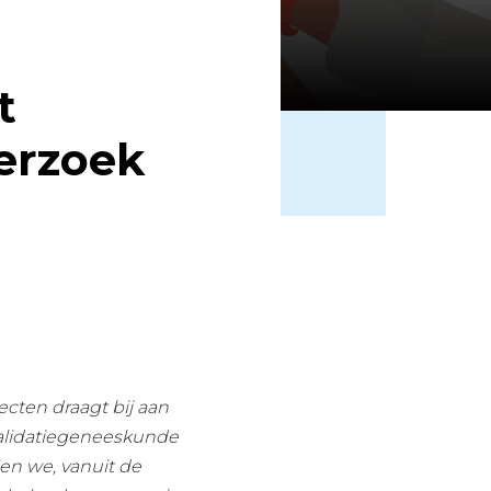
t
erzoek
cten draagt bij aan
validatiegeneeskunde
en we, vanuit de