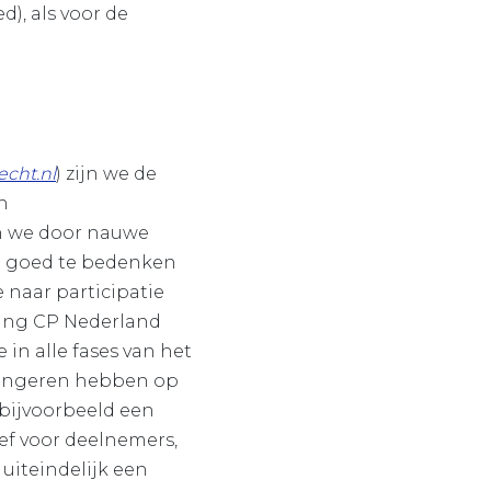
), als voor de
cht.nl
) zijn we de
n
en we door nauwe
t goed te bedenken
 naar participatie
ging CP Nederland
in alle fases van het
ongeren hebben op
bijvoorbeeld een
ef voor deelnemers,
uiteindelijk een