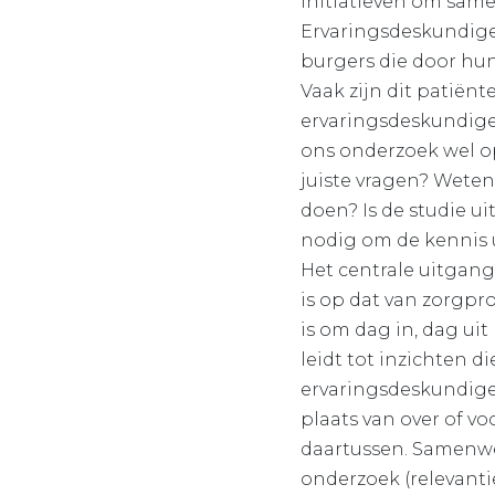
initiatieven om sam
Ervaringsdeskundigen
burgers die door hu
Vaak zijn dit patiën
ervarings­deskundige
ons onderzoek wel op
juiste vragen? Wete
doen? Is de studie u
nodig om de kennis 
Het centrale uitgang
is op dat van zorgpr
is om dag in, dag uit
leidt tot inzichten
ervaringsdeskundige
plaats van over of v
daartussen. Samenwe
onderzoek (relevantie