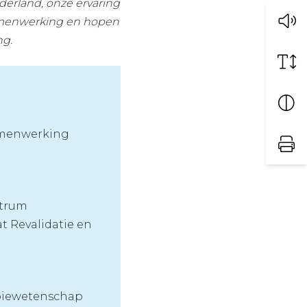
erland, onze ervaring
samenwerking en hopen
ng.
amenwerking
ntrum
 Revalidatie en
rapiewetenschap