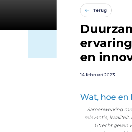
Terug
Duurza
ervarin
en innov
14 februari 2023
Wat, hoe en 
Samenwerking met e
relevantie, kwalite
Utrecht geven w