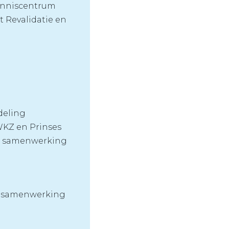
enniscentrum
 Revalidatie en
deling
WKZ en Prinses
, samenwerking
, samenwerking