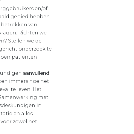
orggebruikers en/of
paald gebied hebben.
t betrekken van
vragen. Richten we
en? Stellen we de
gericht onderzoek te
ebben patiënten
skundigen
aanvullend
eten immers hoe het
val te leven. Het
. Samenwerking met
gsdeskundigen in
atie en alles
voor zowel het