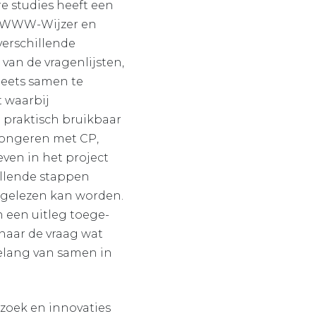
re studies heeft een
en WWW-Wijzer en
erschillende
van de vragenlijsten,
sheets samen te
t waarbij
 praktisch bruikbaar
jongeren met CP,
ven in het project
illende stappen
orgelezen kan worden.
 een uitleg toege­
naar de vraag wat
elang van samen in
zoek en innovaties