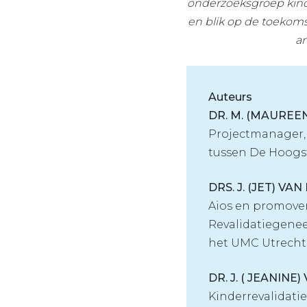
onderzoeksgroep kind
en blik op de toekom
an
Auteurs
DR. M. (MAUREE
Projectmanager,
tussen De Hoogs
DRS. J. (JET) VA
Aios en promoven
Revalidatiegenee
het UMC Utrech
DR. J. ( JEANIN
Kinderrevalidati