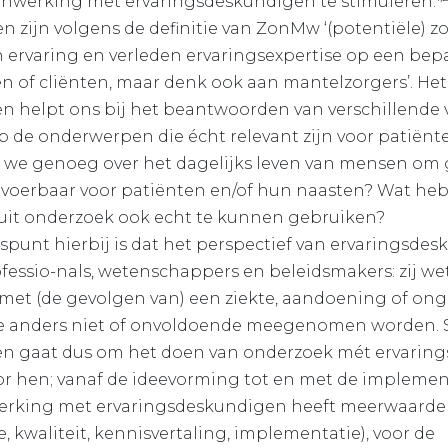
enwerking met ervarings­deskundigen te stimuleren.
 zijn volgens de definitie van ZonMw ‘(potentiële) z
n ervaring en verleden ervaringsexpertise op een be
ten of cliënten, maar denk ook aan mantelzorgers’. He
n helpt ons bij het beantwoorden van verschillende 
 de onderwerpen die écht relevant zijn voor patiënt
n we genoeg over het dagelijks leven van mensen om 
itvoerbaar voor patiënten en/of hun naasten? Wat h
uit onderzoek ook echt te kunnen gebruiken?
spunt hierbij is dat het perspectief van ervaringsde
ofessio-nals, wetenschappers en beleidsmakers: zij w
 met (de gevolgen van) een ziekte, aan­doening of onge
 die anders niet of onvoldoende meegenomen worden
n gaat dus om het doen van onderzoek mét ervarin
oor hen; vanaf de ideevorming tot en met de implement
rking met ervaringsdeskundigen heeft meerwaarde 
, kwaliteit, kennisvertaling, implementatie), voor de