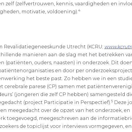
 zelf (zelfvertrouwen, kennis, vaardigheden en invloed
4
gheden, motivatie, voldoening).
m Revalidatiegeneeskunde Utrecht (KCRU;
www.kcrutre
schillende manieren aan de slag met het betrekken va
n (patiënten, ouders, naasten) in onderzoek. Dit do
tiëntenorganisaties en door per onderzoeksprojec
­werking het beste past. Zo hebben we in een studie
t cerebrale parese (CP) samen met patiëntenvereni
urs’ (jongeren die zelf CP hebben) samengesteld die 
5
edacht (project Participatie in Perspectief).
Deze j
ren meegedacht over de opzet van het onderzoek, en 
werk toegevoegd, meegeschreven aan de informatiebri
ekers de topiclijst voor interviews vormgegeven, en 