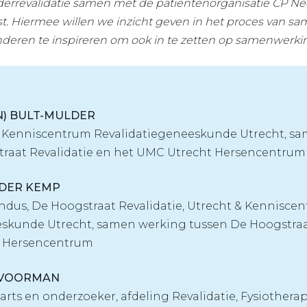
errevalidatie samen met de patiëntenorganisatie CP Ned
st. Hiermee willen we inzicht geven in het proces van 
deren te inspireren om ook in te zetten op samenwerki
N) BULT-MULDER
 Kenniscentrum Revalidatiegeneeskunde Utrecht, s
traat Revalidatie en het UMC Utrecht Hersencentrum
N DER KEMP
dus, De Hoogstraat Revalidatie, Utrecht & Kennisce
skunde Utrecht, samen werking tussen De Hoogstraat
t Hersencentrum
E) VOORMAN
earts en onderzoeker, afdeling Revalidatie, Fysiothe