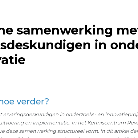
me samenwerking me
gsdeskundigen in ond
atie
hoe verder?
rvaringsdeskundigen in onderzoeks- en innovatieproje
it, uitvoering en implementatie. In het Kenniscentrum Re
e deze samenwerking structureel vorm. In dit artikel del