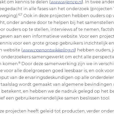
kt om kennis te delen (
www.wijencp.nl
). In twee ande
eegedacht in alle fases van het onderzoek (project
6,7
eweging).
Ook in deze projecten hebben ouders op v
 onder andere door te helpen bij het samenstellen 
or ouders op te stellen, interviews af te nemen, fact
 geven aan een informatieve website. Voor een projec
nnis voor een grote groep gebruikers inzichtelijk en
 website (
www.cpenontwikkeling.nl
) hebben ouders, 
 onderzoekers samen­gewerkt om echt alle perspectie
8
en komen.
Door deze samenwerking zijn we in versch
e voor alle doelgroepen goed lees­baar is, en ook vo
input van de ervaringsdeskundigen op alle onderdelen
rtaalslag wordt gemaakt van algemene bevindingen 
du betekent, en hebben we de nadruk gelegd op het b
ief een gebruikersvriendelijke samen beslissen tool.
 projecten heeft geleid tot producten, verder onder