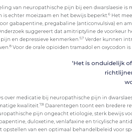
ling van neuropathische pijn bij een dwarslaesie is
6
 is echter moeizaam en het bewijs beperkt.
Het mees
 voor gabapentine, pregabaline (anticonvulsiva) en ami
nderzoek suggereert dat amitriptyline de voorkeur he
5,7
pijn en depressieve kenmerken.
Verder kunnen int
8
ven.
Voor de orale opioïden tramadol en oxycodon is 
‘Het is onduidelijk
richtlijne
wo
s over medicatie bij neuropathische pijn in dwarsla
7,8
atige kwaliteit.
Daarentegen toont een bredere revi
uropathische pijn ongeacht etiologie, sterk bewijs v
apentine, duloxetine, venlafaxine en tricylische antid
t opstellen van een optimaal behandelbeleid voor sp