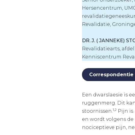
Hersencentrum, UMC 
revalidatiegeneesku
Revalidatie, Gronin
DR. J. ( JANNEKE) 
Revalidatiearts, afd
Kenniscentrum Reva
Correspondentie
Een dwarslaesie is 
ruggenmerg. Dit kan 
1,2
stoornissen.
Pijn i
en wordt volgens de
nociceptieve pijn, n