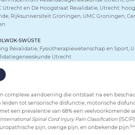
Utrecht en De Hoogstraat Revalidatie, Utrecht; hoog
nde, Rijksuniversiteit Groningen, UMC Groningen, C
gen
STOLWIJK-SWÜSTE
eling Revalidatie, Fysiotherapiewetenschap en Sport, 
lidatiegeneeskunde Utrecht
een complexe aandoening die ontstaat na een bescha
leiden tot sensorische disfunctie, motorische disfun
s met een prevalentie van 68% een veelvoorkomende s
International Spinal Cord Injury Pain Classification
(ISCIP
3,4
europathische pijn, overige pijn, en onbekende pijn.