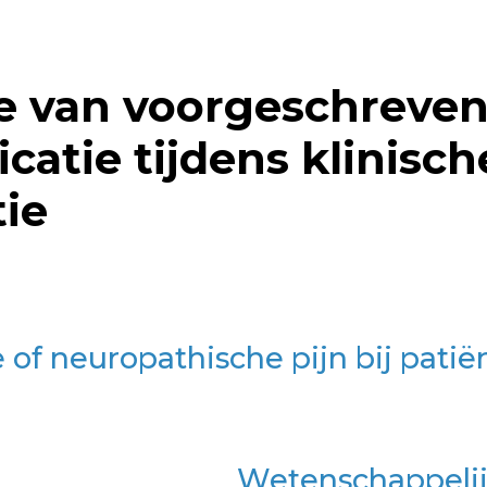
ie van voorgeschreve
catie tijdens klinisch
tie
 of neuropathische pijn bij pati
Wetenschappelij