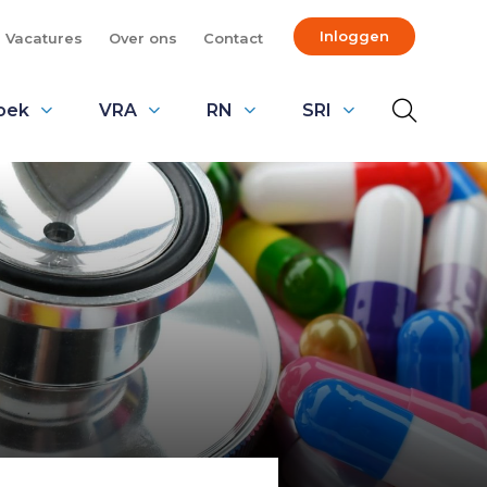
Inloggen
Vacatures
Over ons
Contact
oek
VRA
RN
SRI