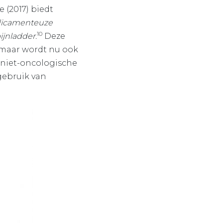
e (2017) biedt
dicamenteuze
10
jnladder.
Deze
, maar wordt nu ook
 niet-oncologische
gebruik van