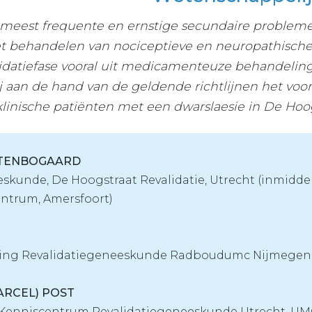
e meest frequente en ernstige secundaire proble
t behandelen van nociceptieve en neuropathische 
lidatiefase vooral uit medicamenteuze behandeling
j aan de hand van de geldende richtlijnen het voor
klinische patiënten met een dwarslaesie in De Hoog
ITTENBOGAARD
eskunde, De Hoogstraat Revalidatie, Utrecht (inmiddel
ntrum, Amersfoort)
deling Revalidatiegeneeskunde Radboudumc Nijmegen
MARCEL) POST
 Kenniscentrum Revalidatiegeneeskunde Utrecht, UM