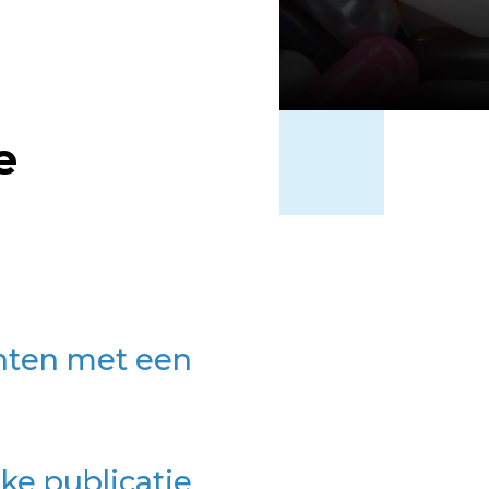
n
e
ënten met een
ke publicatie