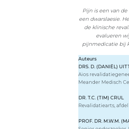
Pijn is een van d
een dwarslaesie. He
de klinische reva
evalueren wi
pijnmedicatie bij 
Auteurs
DRS. D. (DANIËL) U
Aios revalidatiegene
Meander Medisch Ce
DR. T.C. (TIM) CRUL
Revalidatiearts, af
PROF. DR. M.W.M. (
Senior onderzoeker,