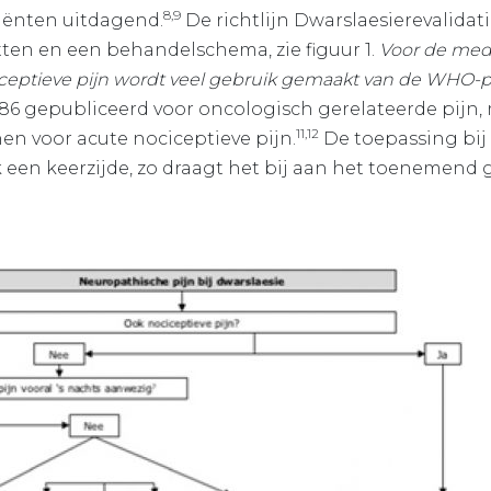
8,9
iënten uitdagend.
De richtlijn Dwarslaesierevalidati
ten en een behandelschema, zie figuur 1.
Voor de me
ceptieve pijn wordt veel gebruik gemaakt van de WHO-pi
986 gepubliceerd voor oncologisch gerelateerde pijn
11,12
nen voor acute nociceptieve pijn.
De toepassing bij
k een keerzijde, zo draagt het bij aan het toenemend 