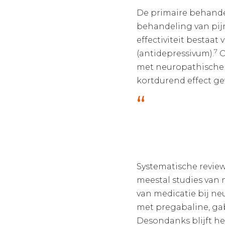
De primaire behande
behandeling van pijn
effectiviteit bestaat
7
(antidepressivum).
O
met neuropathische 
kortdurend effect ge
Systematische review
meestal studies van m
van medicatie bij ne
met pregabaline, gab
Desondanks blijft he