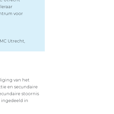
leraar
entrum voor
UMC Utrecht,
diging van het
ctie en secundaire
ecundaire stoornis
) ingedeeld in