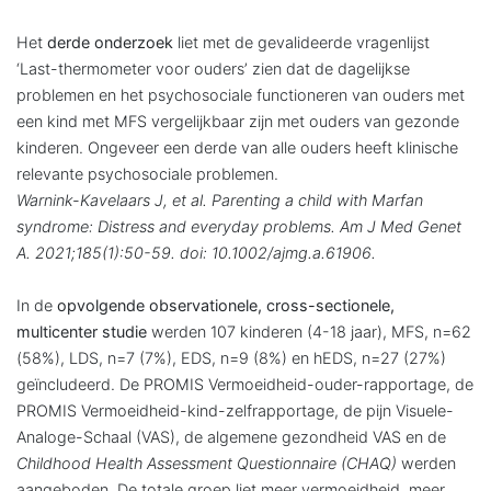
Het
derde onderzoek
liet met de gevali­deerde vragenlijst
‘Last-thermometer voor ouders’ zien dat de dagelijkse
problemen en het psychosociale functioneren van ouders met
een kind met MFS vergelijk­baar zijn met ouders van gezonde
kinderen. Ongeveer een derde van alle ouders heeft klinische
relevante psychosociale problemen.
Warnink-Kavelaars J, et al. Parenting a child with Marfan
syndrome: Distress and everyday problems. Am J Med Genet
A. 2021;185(1):50-59. doi: 10.1002/ajmg.a.61906.
In de
opvolgende observationele, cross-sectionele,
multicenter studie
werden 107 kinderen (4-18 jaar), MFS, n=62
(58%), LDS, n=7 (7%), EDS, n=9 (8%) en hEDS, n=27 (27%)
geïncludeerd. De PROMIS Vermoeidheid-ouder-rapportage, de
PROMIS Vermoeidheid-kind-zelf­rapportage, de pijn Visuele-
Analoge-Schaal (VAS), de algemene gezondheid VAS en de
Childhood Health Assessment Questionnaire (CHAQ)
werden
aangeboden. De totale groep liet meer vermoeidheid, meer