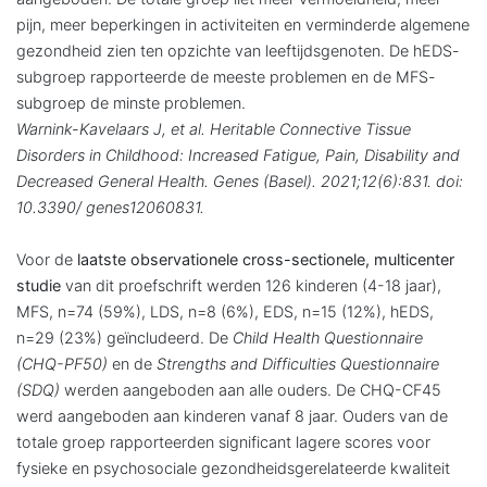
pijn, meer beperkingen in activiteiten en verminderde algemene
gezondheid zien ten opzichte van leeftijdsgenoten. De hEDS-
subgroep rapporteerde de meeste problemen en de MFS-
subgroep de minste problemen.
Warnink-Kavelaars J, et al. Heritable Connective Tissue
Disorders in Childhood: Increased Fatigue, Pain, Disability and
Decreased General Health. Genes (Basel). 2021;12(6):831. doi:
10.3390/ genes12060831.
Voor de
laatste observationele cross-sectionele, multicenter
studie
van dit proefschrift werden 126 kinderen (4-18 jaar),
MFS, n=74 (59%), LDS, n=8 (6%), EDS, n=15 (12%), hEDS,
n=29 (23%) geïncludeerd. De
Child Health Questionnaire
(CHQ-PF50)
en de
Strengths and Difficulties Questionnaire
(SDQ)
werden aangeboden aan alle ouders. De CHQ-CF45
werd aangeboden aan kinderen vanaf 8 jaar. Ouders van de
totale groep rapporteerden significant lagere scores voor
fysieke en psychosociale gezondheidsgerelateerde kwaliteit