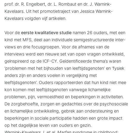
prof. dr. R. Engelbert, dr. L. Rombaut en dr. J. Warnink-
Kavelaars. Uit het promotie­traject van Jessica Warnink-
Kavelaars volgden vijf artikelen.
Voor de
eerste kwalitatieve studie
namen 26 ouders, met een
kind met MFS, deel aan individuele semigestructureerde inter­
views en drie focusgroepen. Voor de afnames van de
interviews werd een nieuwe set van open vragen ontwikkeld,
geïnspireerd op de ICF-CY. Geïdentificeerde thema’s waren
‘problemen met het bij­houden van leeftijdsgenoten’ en ‘fysiek
anders zijn en anders voelen in vergelijking met
leeftijdsgenoten’. Ouders rapporteerden dat hun kind niet mee
kon komen met leeftijdsgenoten vanwege lichamelijke
problemen, pijn, vermoeidheid en beperkingen in activiteiten.
De zorgbehoefte, zorgen en gedachtes over de psychosociale
en lichamelijke ontwikkeling, gebrek aan ondersteuning en
beperkingen in sociale participatie hadden een grote impact
op het dagelijkse leven van ouders en gezin.
Warnink-Kavelaars J, et al. Marfan syndrome in childhood: