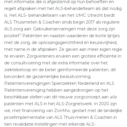
met informatie die is afgestemd op hun behoeften en
regelt afspraken met het ALS-behandelteam als dat nodig
is. Het ALS- behandelteam van het UMC Utrecht biedt
ALS Thuismeten & Coachen sinds begin 2017 als reguliere
ALS-zorg aan. Gebruikerservaringen met deze zorg zijn
1
positief.
Patiënten en naasten waarderen de korte lijntjes
met de zorg, de oplossingsgerichtheid en keuzevrijheid,
met name in de afspraken. Ze geven aan meer eigen regie
te ervaren. Zorgverleners ervaren een grotere efficiëntie in
de consultvoering met de extra informatie over het
ziektebeloop en de beter geïnformeerde patiënten, dit
bevordert de gezamenlijke besluitvorming.
Patiëntenverenigingen Spierziekten Nederland en ALS
Patiënten­vereniging hebben aangedrongen op het
beschikbaar stellen van dit nieuwe zorgconcept aan
alle
patiënten met ALS in het ALS-Zorgnetwerk. In 2020 zijn
we, met financiering van ZonMw, gestart met de landelijke
proefimplementatie van ALS Thuis-meten & Coachen in
tien revalidatie-instellingen met erkende ALS-