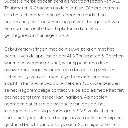
Succes is hierbij gedefinieerd als het voortzetten van ALS
Thuismeten & Coachen na de pilotfase. Eén projectteam
kon het actieonderzoek niet afronden omdat hun
organisatie geen toestemming gaf voor het gebruik van
een commercieel e-health-platform dat niet is
geïntegreerd in hun eigen EPD.
Gebruikerservaringen met de nieuwe zorg en met het
gebruik van de applicatie voor ALS Thuismeten & Coachen
waren over­wegend positief, waarbij patiënten deze
nieuwe zorg hoger waar­deerden dan de zorg verleners.
Patiënten gaven aan meer regie te ervaren en meer
inzicht in het ziektebeloop te hebben. Ook waardeerden
ze het laagdrempelige contact via de app alsmede het feit
dat het zorgteam eerder kan ingrijpen. Als nadelen
noemden patiënten de traagheid van de app, het
inloggen dat ze lastig vonden (met SMS-verificatie) en
soms niet goed lukte en het gemis van notificaties bij een
gestuurd bericht van de zorgcoach. Sommige patiënten