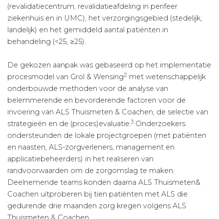
(revalidatiecentrum, revalidatieafdeling in perifeer
ziekenhuis en in UMC), het verzorgingsgebied (stedelijk,
landelijk) en het gemiddeld aantal patiënten in
behandeling (<25, ≥25).
De gekozen aanpak was gebaseerd op het implementatie
2
procesmodel van Grol & Wensing
met wetenschappelijk
onder­bouwde methoden voor de analyse van
belemmerende en bevorderende factoren voor de
invoering van ALS Thuismeten & Coachen, de selectie van
3
strategieën en de (proces)evaluatie.
Onderzoekers
ondersteunden de lokale projectgroepen (met patiënten
en naasten, ALS-zorgverleners, management en
applicatiebeheerders) in het realiseren van
randvoorwaarden om de zorgomslag te maken.
Deelnemende teams konden daarna ALS Thuismeten&
Coachen uitproberen bij tien patiënten met ALS die
gedurende drie maanden zorg kregen volgens ALS
Thuismeten & Coachen.