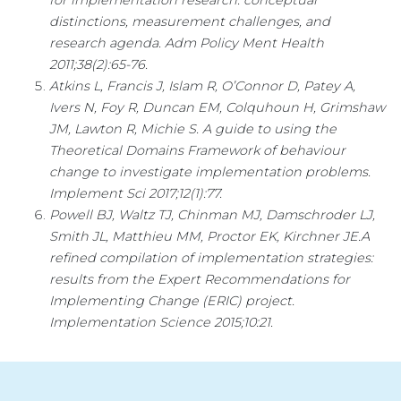
distinctions, measurement challenges, and
research agenda.
Adm Policy Ment Health
2011;38(2):65-76.
Atkins L, Francis J, Islam R, O’Connor D, Patey A,
Ivers N, Foy R, Duncan EM, Colquhoun H, Grimshaw
JM, Lawton R, Michie S. A guide to using the
Theoretical Domains Framework of behaviour
change to investigate implementation problems.
Implement Sci 2017;12(1):77.
Powell BJ, Waltz TJ, Chinman MJ, Damschroder LJ,
Smith JL, Matthieu MM, Proctor EK, Kirchner JE.A
refined compilation of implementation strategies:
results from the Expert Recommendations for
Implementing Change (ERIC) project.
Implementation Science 2015;10:21.