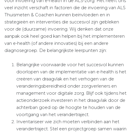
voor invoering van e-health in de ALS-zorg. Het heeft ons
veel inzicht verschaft in factoren die de invoering van ALS
Thuismeten & Coachen kunnen beïnvloeden en in
strategieën en interventies die succesvol zijn gebleken
voor de (duurzame) invoering. Wij denken dat onze
aanpak ook heel goed kan helpen bij het implementeren
van e-health (of andere innovaties) bij een andere
diagnosegroep. De belangrijkste leerpunten zijn:
Belangrijke voorwaarde voor het succesvol kunnen
doorlopen van de implementatie van e-health is het
creëren van draagvlak en het verhogen van de
veranderingsbereidheid onder zorgverleners en
management voor digitale zorg. Blijf ook tijdens het
actieonderzoek investeren in het draag­vlak door de
achterban goed op de hoogte te houden van de
voortgang van het verandertraject.
Inventariseer wie zich moeten verbinden aan het
verandertraject. Stel een projectgroep samen waarin