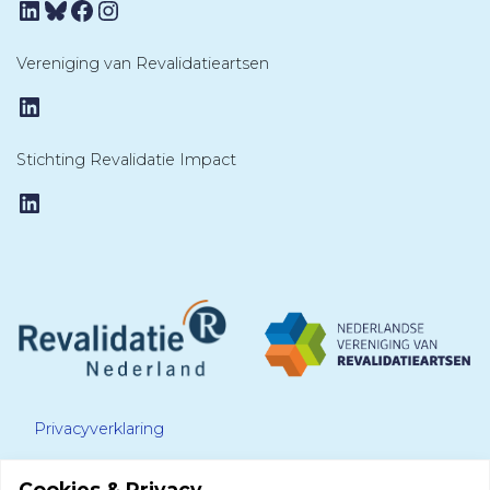
LinkedIn
Bluesky
Facebook
Instagram
Vereniging van Revalidatieartsen
LinkedIn
Stichting Revalidatie Impact
LinkedIn
Privacyverklaring
Cookies & Privacy