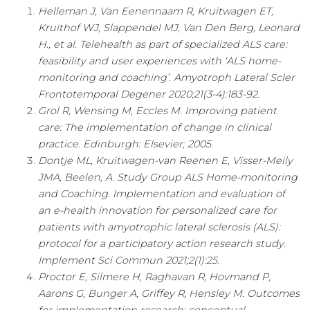
Helleman J, Van Eenennaam R, Kruitwagen ET,
Kruithof WJ, Slappendel MJ, Van Den Berg, Leonard
H., et al.
Telehealth as part of specialized ALS care:
feasibility and user experiences with ‘ALS home-
monitoring and coaching’.
Amyotroph Lateral Scler
Frontotemporal Degener 2020;21(3-4):183-92.
Grol R, Wensing M, Eccles M. Improving patient
care: The implementation of change in clinical
practice.
Edinburgh: Elsevier; 2005.
Dontje ML, Kruitwagen-van Reenen E, Visser-Meily
JMA, Beelen, A. Study Group ALS Home-monitoring
and Coaching. Implementation and evaluation of
an e-health innovation for personalized care for
patients with amyotrophic lateral sclerosis (ALS):
protocol for a participatory action research study.
Implement Sci Commun 2021;2(1):25.
Proctor E, Silmere H, Raghavan R, Hovmand P,
Aarons G, Bunger A, Griffey R, Hensley M. Outcomes
for implementation research: conceptual