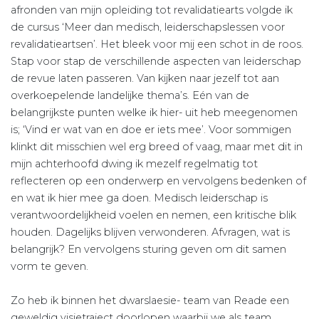
afronden van mijn opleiding tot revalidatiearts volgde ik
de cursus ‘Meer dan medisch, leiderschapslessen voor
revalidatieartsen’. Het bleek voor mij een schot in de roos.
Stap voor stap de verschillende aspecten van leiderschap
de revue laten passeren. Van kijken naar jezelf tot aan
overkoepelende landelijke thema’s. Eén van de
belangrijkste punten welke ik hier- uit heb meegenomen
is; ‘Vind er wat van en doe er iets mee’. Voor sommigen
klinkt dit misschien wel erg breed of vaag, maar met dit in
mijn achterhoofd dwing ik mezelf regelmatig tot
reflecteren op een onderwerp en vervolgens bedenken of
en wat ik hier mee ga doen. Medisch leiderschap is
verantwoordelijkheid voelen en nemen, een kritische blik
houden. Dagelijks blijven verwonderen. Afvragen, wat is
belangrijk? En vervolgens sturing geven om dit samen
vorm te geven.
Zo heb ik binnen het dwarslaesie- team van Reade een
geweldig visietraject doorlopen waarbij we als team