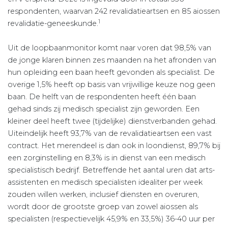
respondenten, waarvan 242 revalidatieartsen en 85 aiossen
1
revalidatie-geneeskunde.
Uit de loopbaanmonitor komt naar voren dat 98,5% van
de jonge klaren binnen zes maanden na het afronden van
hun opleiding een baan heeft gevonden als specialist. De
overige 1,5% heeft op basis van vrijwillige keuze nog geen
baan. De helft van de respondenten heeft één baan
gehad sinds zij medisch specialist zijn geworden. Een
kleiner deel heeft twee (tijdelijke) dienst­verbanden gehad.
Uiteindelijk heeft 93,7% van de revalidatie­artsen een vast
contract. Het merendeel is dan ook in loondienst, 89,7% bij
een zorginstelling en 8,3% is in dienst van een medisch
specialistisch bedrijf. Betreffende het aantal uren dat arts­
assistenten en medisch specialisten idealiter per week
zouden willen werken, inclusief diensten en overuren,
wordt door de grootste groep van zowel aiossen als
specialisten (respectievelijk 45,9% en 33,5%) 36-40 uur per