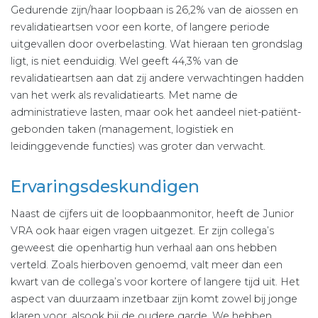
Gedurende zijn/haar loopbaan is 26,2% van de aiossen en
revalidatieartsen voor een korte, of langere periode
uitgevallen door overbelasting. Wat hieraan ten grondslag
ligt, is niet een­duidig. Wel geeft 44,3% van de
revalidatieartsen aan dat zij andere verwachtingen hadden
van het werk als revalidatiearts. Met name de
administratieve lasten, maar ook het aandeel niet-patiënt­
gebonden taken (management, logistiek en
leidinggevende functies) was groter dan verwacht.
Ervaringsdeskundigen
Naast de cijfers uit de loopbaanmonitor, heeft de Junior
VRA ook haar eigen vragen uitgezet. Er zijn collega’s
geweest die open­hartig hun verhaal aan ons hebben
verteld. Zoals hierboven genoemd, valt meer dan een
kwart van de collega’s voor kortere of langere tijd uit. Het
aspect van duurzaam inzetbaar zijn komt zowel bij jonge
klaren voor, alsook bij de oudere garde. We hebben