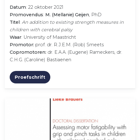
Datum
: 22 oktober 2021
Promovendus
:
M. (Mellanie) Geijen
, PhD
Titel
:
An addition to existing strength measures in
children with cerebral palsy
Waar
: University of Maastricht
Promotor:
prof. dr. R.J.E.M. (Rob) Smeets
Copromotoren:
dr. E.A.A. (Eugene) Rameckers, dr.
C.H.G. (Caroline) Bastiaenen
Proefschrift