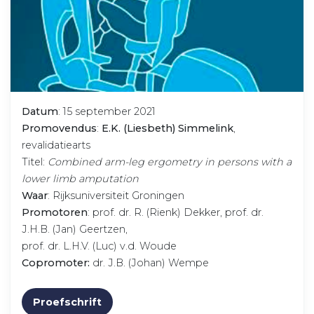
Datum
: 15 september 2021
Promovendus
:
E.K. (Liesbeth) Simmelink
,
revalidatiearts
Titel:
Combined arm-leg ergometry in persons with a
lower limb amputation
Waar
: Rijksuniversiteit Groningen
Promotoren
: prof. dr. R. (Rienk) Dekker, prof. dr.
J.H.B. (Jan) Geertzen,
prof. dr. L.H.V. (Luc) v.d. Woude
Copromoter:
dr. J.B. (Johan) Wempe
Proefschrift