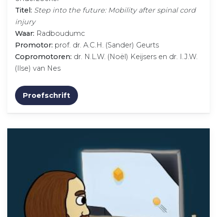
Titel:
Step into the future: Mobility after spinal cord
injury
Waar:
Radboudumc
Promotor:
prof. dr. A.C.H. (Sander) Geurts
Copromotoren:
dr. N.L.W. (Noël) Keijsers en dr. I.J.W.
(Ilse) van Nes
Proefschrift