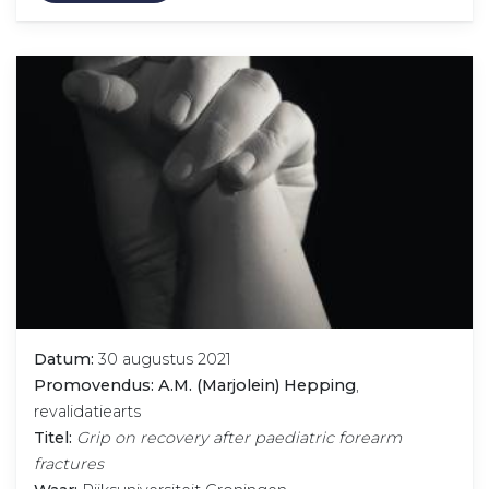
Datum:
30 augustus 2021
Promovendus: A.M. (Marjolein) Hepping
,
revalidatiearts
Titel:
Grip on recovery after paediatric forearm
fractures