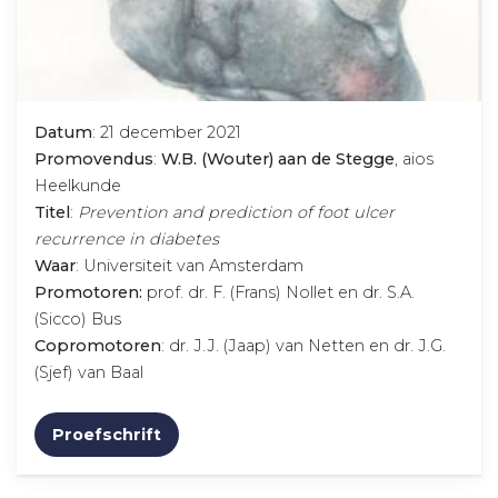
Datum
: 21 december 2021
Promovendus
:
W.B. (Wouter) aan de Stegge
, aios
Heelkunde
Titel
:
Prevention and prediction of foot ulcer
recurrence in diabetes
Waar
: Universiteit van Amsterdam
Promotoren:
prof. dr. F. (Frans) Nollet en dr. S.A.
(Sicco) Bus
Copromotoren
: dr. J.J. (Jaap) van Netten en dr. J.G.
(Sjef) van Baal
Proefschrift