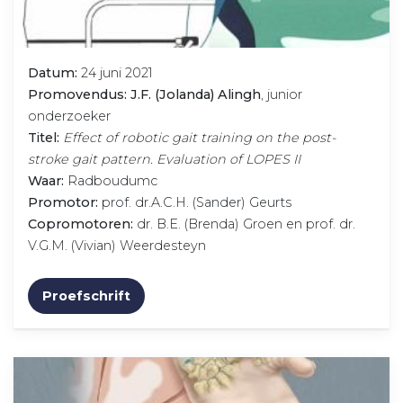
Datum:
24 juni 2021
Promovendus: J.F. (Jolanda) Alingh
, junior
onderzoeker
Titel:
Effect of robotic gait training on the post-
stroke gait pattern. Evaluation of LOPES II
Waar:
Radboudumc
Promotor:
prof. dr.A.C.H. (Sander) Geurts
Copromotoren:
dr. B.E. (Brenda) Groen en prof. dr.
V.G.M. (Vivian) Weerdesteyn
Proefschrift