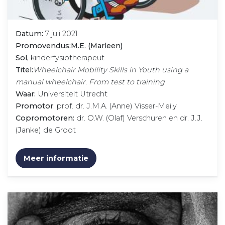
Datum:
7 juli 2021
Promovendus:M.E. (Marleen)
Sol,
kinderfysiotherapeut
Titel:
Wheelchair Mobility Skills in Youth using a
manual wheelchair. From test to training
Waar:
Universiteit Utrecht
Promotor
: prof. dr. J.M.A. (Anne) Visser-Meily
Copromotoren:
dr. O.W. (Olaf) Verschuren en dr. J.J.
(Janke) de Groot
Meer informatie