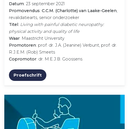
Datum
: 23 september 2021
Promovendus
:
C.C.M. (Charlotte) van Laake-Geelen
,
revalidatiearts, senior onderzoeker
Titel
:
Living with painful diabetic neuropathy:
physical activity and quality of life
Waar
: Maastricht University
Promotoren
: prof. dr. J.A. (Jeanine) Verbunt, prof. dr.
R.J.E.M. (Rob) Smeets
Copromotor
: dr. M.E.J.B. Goossens
Proefschrift