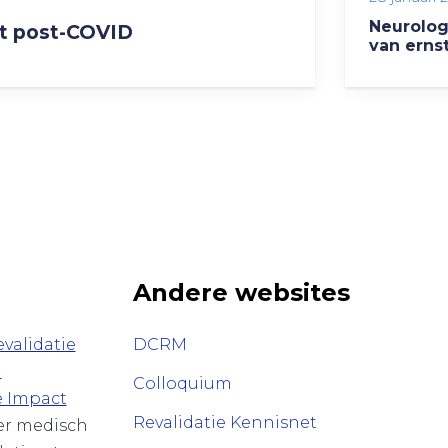
Neurolog
et post-COVID
van erns
Andere websites
validatie
DCRM
n
Colloquium
e Impact
Revalidatie Kennisnet
ver medisch