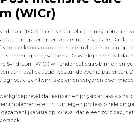
m (WICr)
Syndroom (PICS) is een verzameling van symptomen wa
dat je bent opgenomen op de Intensive Care. Dat kun
 bijvoorbeeld ook problemen die invloed hebben op a
, stemming en gevoelens. De Werkgroep revalidatie
are Syndroom (WICr) wil onder collega’s binnen en bui
n aan revalidatiegeneeskunde voor ic-patiënten. De
gdiagnostiek, en kennis delen en vergaren door midde
erkgroep revalidatieartsen en physician assistans di
illen implementeren in hun eigen professionele omge
gezamenlijke visie op ic-revalidatie, een zorgpad, he
derzoek.