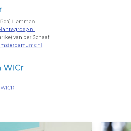
r
B. (Bea) Hemmen
antegroep.nl
arike) van der Schaaf
amsterdamumc.nl
 WICr
5 WICR