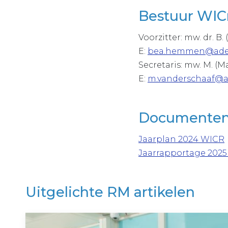
Bestuur WIC
Voorzitter: mw. dr. 
E:
bea.hemmen@adel
Secretaris: mw. M. (M
E:
m.vanderschaaf@
Documenten
Jaarplan 2024 WICR
Jaarrapportage 202
Uitgelichte RM artikelen