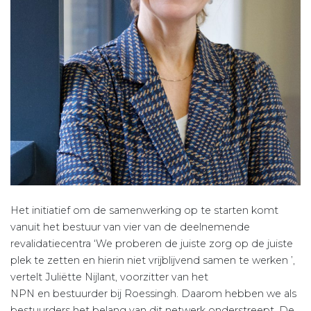
Het initiatief om de samenwerking op te starten komt
vanuit het bestuur van vier van de deelnemende
revalidatiecentra ‘We proberen de juiste zorg op de juiste
plek te zetten en hierin niet vrijblijvend samen te werken ’,
vertelt Juliëtte Nijlant, voorzitter van het
NPN en bestuurder bij Roessingh. Daarom hebben we als
bestuurders het belang van dit netwerk onderstreept. De