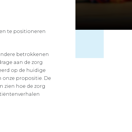
 en te positioneren
andere betrokkenen
drage aan de zorg
eerd op de huidige
n onze propositie. De
n zien hoe de zorg
atiëntenverhalen