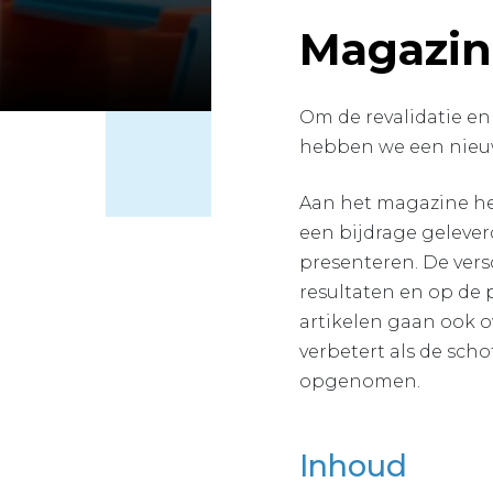
Magazine
Om de revalidatie en
hebben we een nie
Aan het magazine h
een bijdrage gelever
presenteren. De vers
resultaten en op de
artikelen gaan ook o
verbetert als de sch
opgenomen.
Inhoud