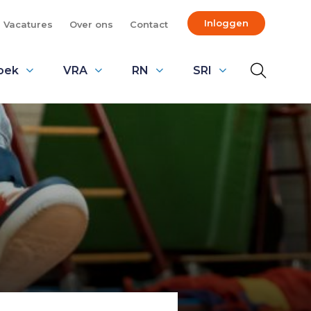
Inloggen
Vacatures
Over ons
Contact
oek
VRA
RN
SRI