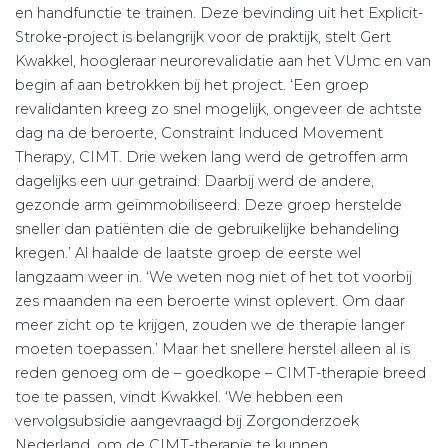
en handfunctie te trainen. Deze bevinding uit het Explicit-
Stroke-project is belangrijk voor de praktijk, stelt Gert
Kwakkel, hoogleraar neurorevalidatie aan het VUmc en van
begin af aan betrokken bij het project. ‘Een groep
revalidanten kreeg zo snel mogelijk, ongeveer de achtste
dag na de beroerte, Constraint Induced Movement
Therapy, CIMT. Drie weken lang werd de getroffen arm
dagelijks een uur getraind. Daarbij werd de andere,
gezonde arm geïmmobiliseerd. Deze groep herstelde
sneller dan patiënten die de gebruikelijke behandeling
kregen.’ Al haalde de laatste groep de eerste wel
langzaam weer in. ‘We weten nog niet of het tot voorbij
zes maanden na een beroerte winst oplevert. Om daar
meer zicht op te krijgen, zouden we de therapie langer
moeten toepassen.’ Maar het snellere herstel alleen al is
reden genoeg om de – goedkope – CIMT-therapie breed
toe te passen, vindt Kwakkel. ‘We hebben een
vervolgsubsidie aangevraagd bij Zorgonderzoek
Nederland, om de CIMT-therapie te kunnen