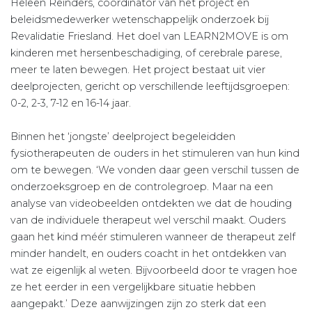
Heleen Reinders, coördinator van het project en
beleidsmedewerker wetenschappelijk onderzoek bij
Revalidatie Friesland. Het doel van LEARN2MOVE is om
kinderen met hersenbeschadiging, of cerebrale parese,
meer te laten bewegen. Het project bestaat uit vier
deelprojecten, gericht op verschillende leeftijdsgroepen:
0-2, 2-3, 7-12 en 16-14 jaar.
Binnen het ‘jongste’ deelproject begeleidden
fysiotherapeuten de ouders in het stimuleren van hun kind
om te bewegen. ‘We vonden daar geen verschil tussen de
onderzoeksgroep en de controlegroep. Maar na een
analyse van videobeelden ontdekten we dat de houding
van de individuele therapeut wel verschil maakt. Ouders
gaan het kind méér stimuleren wanneer de therapeut zelf
minder handelt, en ouders coacht in het ontdekken van
wat ze eigenlijk al weten. Bijvoorbeeld door te vragen hoe
ze het eerder in een vergelijkbare situatie hebben
aangepakt.’ Deze aanwijzingen zijn zo sterk dat een