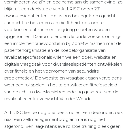
verminderen welzijn en deelname aan de samenleving, zo
blijkt uit een deelstudie van ALLRISC onder 291
dwarslaesiepatiënten.’ Het is dus belangrijk om gericht
aandacht te besteden aan die fitheid, ook om te
voorkomen dat mensen langdurig moeten worden
opgenomen. Daarom dienden de onderzoekers onlangs
een implementatievoorstel in bij ZonMw. ‘Samen met de
patiëntenorganisatie en de koepelorganisatie van
revalidatieprofessionals willen we een boek, website en
digitale vraagbaak voor dwarslaesiepatiënten ontwikkelen
over fitheid en het voorkomen van secundaire
problematiek.’ De website en vraagbaak gaan vervolgens
weer een rol spelen in het te ontwikkelen fitheidsbeleid
van de acht in dwarslaesiebehandeling gespecialiseerde
revalidatiecentra, verwacht Van der Woude.
ALLRISC kende nog drie deelstudies. Een deelonderzoek
naar een zelfmanagementprogramma is nog niet
afgerond. Een laag-intensieve rolstoeltraining bleek geen