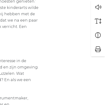
moesten genieten.’
ste kinderarts wilde
 wij hebben met de
 dat we na een paar
verricht. Een
nteresse in de
d en zijn omgeving.
puzzelen. Wat
d? En als we een
strumentmaker,
er en