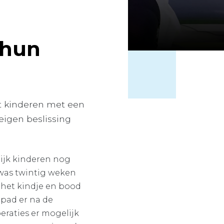
 hun
pt kinderen met een
eigen beslissing
Wijk kinderen nog
 was twintig weken
 het kindje en bood
 pad er na de
raties er mogelijk