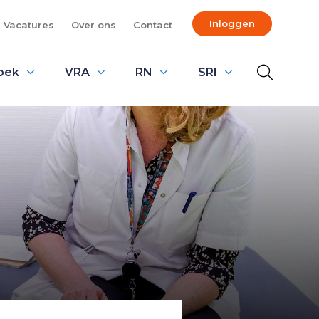
Inloggen
Vacatures
Over ons
Contact
oek
VRA
RN
SRI