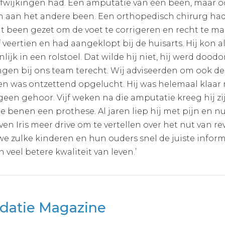
afwijkingen had. Een amputatie van één been, maar o
n aan het andere been. Een orthopedisch chirurg had 
t been gezet om de voet te corrigeren en recht te m
 veertien en had aangeklopt bij de huisarts. Hij kon a
ijk in een rolstoel. Dat wilde hij niet, hij werd dood
gen bij ons team terecht. Wij adviseerden om ook de
n was ontzettend opgelucht. Hij was helemaal klaar
 geen gehoor. Vijf weken na die amputatie kreeg hij z
e benen een prothese. Al jaren liep hij met pijn en nu
en Iris meer drive om te vertellen over het nut van re
 we zulke kinderen en hun ouders snel de juiste infor
veel betere kwaliteit van leven.’
idatie Magazine