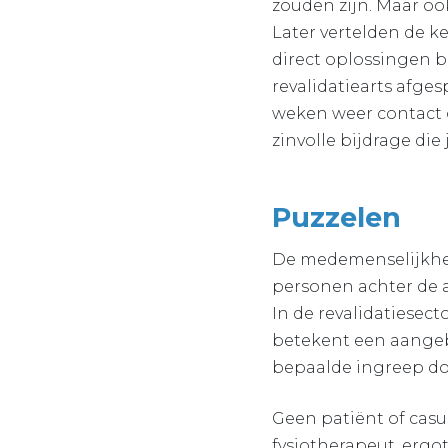
zouden zijn. Maar oo
Later vertelden de ke
direct oplossingen b
revalidatiearts afge
weken weer contact 
zinvolle bijdrage die
Puzzelen
De medemenselijkheid
personen achter de 
In de revalidatiesecto
betekent een aangebo
bepaalde ingreep do
Geen patiënt of casu
fysiotherapeut, ergo