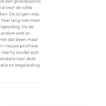
ok een groeistoornis
al voor de vijfde
aken. De jongen was
l heel lang niet meer
ongelukkig. Via de
 andere voet te
 met dat been, maar
ijn nieuwe prothese.
 liep hij zonder pijn
validatie voor deze
matie en begeleiding