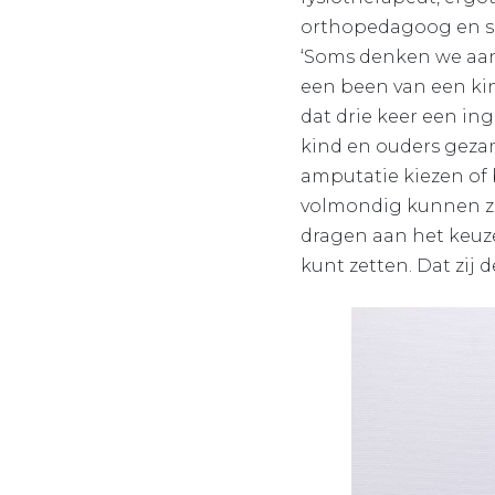
orthopedagoog en so
‘Soms denken we aanva
een been van een kin
dat drie keer een in
kind en ouders geza
amputatie kiezen of 
volmondig kunnen zeg
dragen aan het keuze
kunt zetten. Dat zij