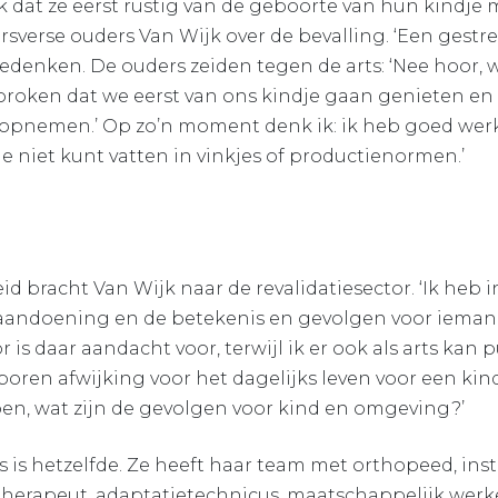
k dat ze eerst rustig van de geboorte van hun kindje 
rsverse ouders Van Wijk over de bevalling. ‘Een gestre
edenken. De ouders zeiden tegen de arts: ‘Nee hoor,
sproken dat we eerst van ons kindje gaan genieten en
opnemen.’ Op zo’n moment denk ik: ik heb goed werk 
 je niet kunt vatten in vinkjes of productienormen.’
 bracht Van Wijk naar de revalidatiesector. ‘Ik heb i
aandoening en de betekenis en gevolgen voor ieman
r is daar aandacht voor, terwijl ik er ook als arts kan 
ren afwijking voor het dagelijks leven voor een kin
en, wat zijn de gevolgen voor kind en omgeving?’
s is hetzelfde. Ze heeft haar team met orthopeed, in
therapeut, adaptatietechnicus, maatschappelijk werk