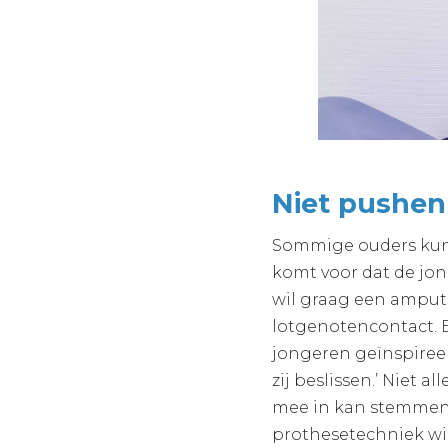
Niet pushen
Sommige ouders kunne
komt voor dat de jong
wil graag een amputa
lotgenotencontact. B
jongeren geïnspireer
zij beslissen.’ Niet a
mee in kan stemmen. 
prothesetechniek wild