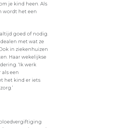
 om je kind heen. Als
en wordt het een
altijd goed of nodig.
 dealen met wat ze
 Ook in ziekenhuizen
ken. Haar wekelijkse
ering. ‘Ik werk
 als een
 het kind er iets
zorg.’
 bloedvergiftiging