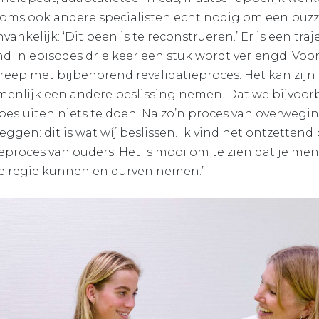
ms ook andere specialisten echt nodig om een puzzel
nkelijk: ‘Dit been is te reconstrueren.’ Er is een tra
d in episodes drie keer een stuk wordt verlengd. Voo
greep met bijbehorend revalidatieproces. Het kan zij
menlijk een andere beslissing nemen. Dat we bijvoor
besluiten niets te doen. Na zo’n proces van overwe
gen: dit is wat wíj beslissen. Ik vind het ontzettend
proces van ouders. Het is mooi om te zien dat je me
 de regie kunnen en durven nemen.’