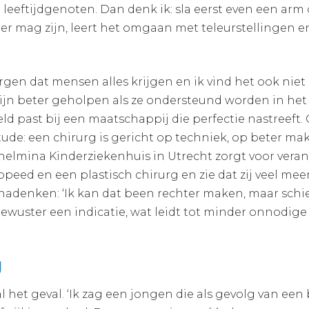
n leeftijdgenoten. Dan denk ik: sla eerst even een arm
t er mag zijn, leert het omgaan met teleurstellingen 
.
orgen dat mensen alles krijgen en ik vind het ook niet 
jn beter geholpen als ze ondersteund worden in het
ld past bij een maatschappij die perfectie nastreeft.
itude: een chirurg is gericht op techniek, op beter ma
helmina Kinderziekenhuis in Utrecht zorgt voor verand
eed en een plastisch chirurg en zie dat zij veel meer
 nadenken: ‘Ik kan dat been rechter maken, maar schiet
ewuster een indicatie, wat leidt tot minder onnodige 
g
al het geval. ‘Ik zag een jongen die als gevolg van een