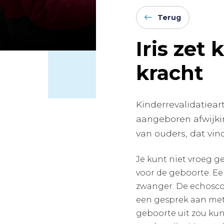
Terug
Iris zet
kracht
Kinderrevalidatiear
aangeboren afwijki
van ouders, dat vin
Je kunt niet vroeg g
voor de geboorte. Ee
zwanger. De echoscop
een gesprek aan met 
geboorte uit zou kun