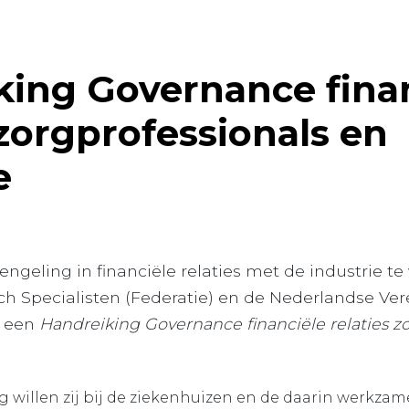
king Governance fina
 zorgprofessionals en
e
ngeling in financiële relaties met de industrie 
ch Specialisten (Federatie) en de Nederlandse Ver
) een
Handreiking Governance financiële relaties z
.
 willen zij bij de ziekenhuizen en de daarin werkzam