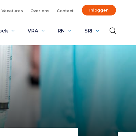
Inloggen
Vacatures
Over ons
Contact
oek
VRA
RN
SRI