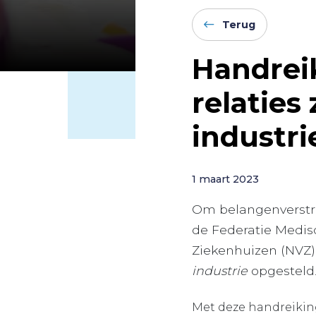
Terug
Handrei
relaties
industri
1 maart 2023
Om belangenverstre
de Federatie Medis
Ziekenhuizen (NVZ
industrie
opgesteld
Met deze handreiking