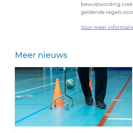
bewustwording creër
geldende regels voor 
Voor meer informati
Meer nieuws