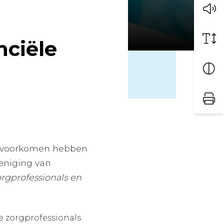
nciële
te voorkomen hebben
eniging van
orgprofessionals en
e zorgprofessionals