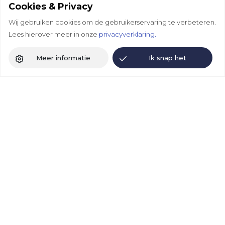
Cookies & Privacy
medisch specialistische revalidatie, het vak van de
Wij gebruiken cookies om de gebruikerservaring te verbeteren.
revalidatiearts en de revalidatiesector.
Lees hierover meer in onze
privacyverklaring.
Andere websites
Meer informatie
Ik snap het
DCRM
Colloquium
Revalidatie Kennisnet
Volg ons
Revalidatie Nederland
LinkedIn
Bluesky
Facebook
Instagram
Vereniging van Revalidatieartsen
LinkedIn