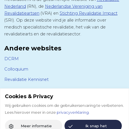
Nederland
(RN), de
Nederlandse Vereniging van
Revalidatieartsen
(VRA) en
Stichting Revalidatie Impact
(SRI). Op deze website vind je alle informatie over
medisch specialistische revalidatie, het vak van de
revalidatiearts en de revalidatiesector.
Andere websites
DCRM
Colloquium
Revalidatie Kennisnet
Volg ons
Cookies & Privacy
Revalidatie Nederland
Wij gebruiken cookies om de gebruikerservaring te verbeteren.
Lees hierover meer in onze
privacyverklaring.
LinkedIn
Bluesky
Facebook
Instagram
Meer informatie
Ik snap het