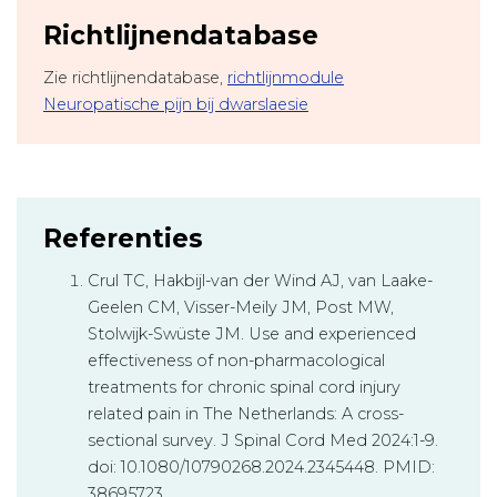
Richtlijnendatabase
Zie richtlijnendatabase,
richtlijnmodule
Neuropatische pijn bij dwarslaesie
Referenties
Crul TC, Hakbijl-van der Wind AJ, van Laake-
Geelen CM, Visser-Meily JM, Post MW,
Stolwijk-Swüste JM. Use and experienced
effectiveness of non-pharmacological
treatments for chronic spinal cord injury
related pain in The Netherlands: A cross-
sectional survey. J Spinal Cord Med 2024:1-9.
doi: 10.1080/10790268.2024.2345448. PMID:
38695723